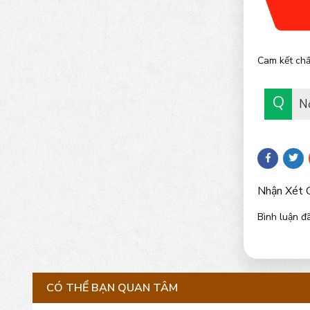
Cam kết chấ
N
Nhận Xét 
Bình luận đã
CÓ THỂ BẠN QUAN TÂM