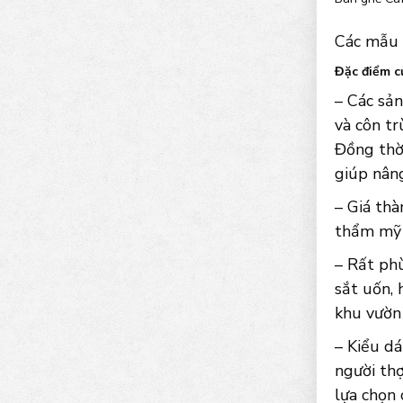
Các mẫu 
Đặc điểm c
– Các sả
và côn tr
Đồng thời
giúp nân
– Giá thà
thẩm mỹ v
– Rất phù
sắt uốn,
khu vườn 
– Kiểu d
người thợ
lựa chọn