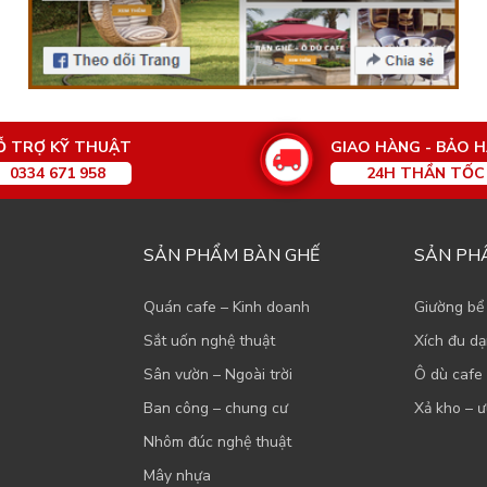
Ỗ TRỢ KỸ THUẬT
GIAO HÀNG - BẢO 
0334 671 958
24H THẦN TỐC
SẢN PHẨM BÀN GHẾ
SẢN PH
Quán cafe – Kinh doanh
Giường bể
Sắt uốn nghệ thuật
Xích đu d
Sân vườn – Ngoài trời
Ô dù cafe 
Ban công – chung cư
Xả kho – ư
Nhôm đúc nghệ thuật
Mây nhựa