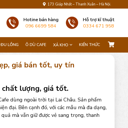
173 Giáp Nhất – Thanh Xuân – Hà Nội.
Hotine bán hàng
Hỗ trợ kĩ thuật
096 6699 584
0334 671 958
 ĐU LỒNG
Ô DÙ CAFE
KIẾN THỨC
XẢ KHO
p, giá bán tốt, uy tín
 chất lượng, giá tốt.
afe dùng ngoài trời tại Lai Châu. Sản phẩm
iện đại. Bên cạnh đó, với các mẫu mà đa dạng,
u quả mà vẫn giữ được vẻ sang trọng, thanh