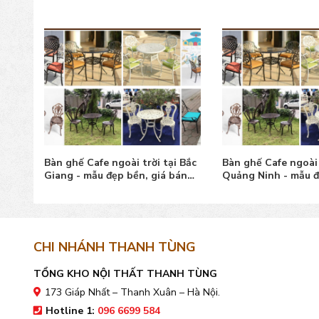
i Phú
Bàn ghế Cafe ngoài trời tại Bắc
Bàn ghế Cafe ngoài 
 tốt
Giang - mẫu đẹp bền, giá bán
Quảng Ninh - mẫu đ
tốt
bán tốt
CHI NHÁNH THANH TÙNG
TỔNG KHO NỘI THẤT THANH TÙNG
173 Giáp Nhất – Thanh Xuân – Hà Nội.
Hotline 1:
096 6699 584