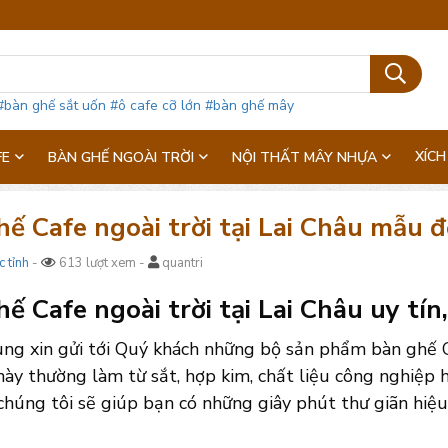
#bàn ghế sắt uốn
#ô cafe cỡ lớn
#bàn ghế mây
XÍCH
FE
BÀN GHẾ NGOÀI TRỜI
NỘI THẤT MÂY NHỰA
ế Cafe ngoài trời tại Lai Châu mẫu đẹ
c tỉnh
-
613 lượt xem -
quantri
ế Cafe ngoài trời tại Lai Châu uy tín,
ng xin gửi tới Quý khách những bộ sản phẩm bàn ghế C
ày thường làm từ sắt, hợp kim, chất liệu công nghiệp h
chúng tôi sẽ giúp bạn có những giây phút thư giãn hiệ