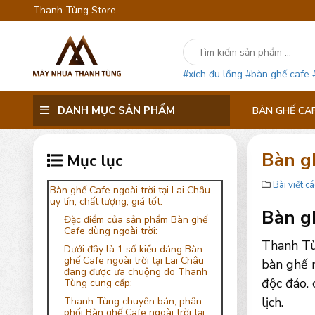
Thanh Tùng Store
#xích đu lồng
#bàn ghế cafe
DANH MỤC SẢN PHẨM
BÀN GHẾ CA
Bàn gh
Mục lục
Bài viết cá
Bàn ghế Cafe ngoài trời tại Lai Châu
uy tín, chất lượng, giá tốt.
Bàn gh
Đặc điểm của sản phẩm Bàn ghế
Cafe dùng ngoài trời:
Thanh Tù
Dưới đây là 1 số kiểu dáng Bàn
ghế Cafe ngoài trời tại Lai Châu
bàn ghế n
đang được ưa chuộng do Thanh
độc đáo. 
Tùng cung cấp:
lịch.
Thanh Tùng chuyên bán, phân
phối Bàn ghế Cafe ngoài trời tại