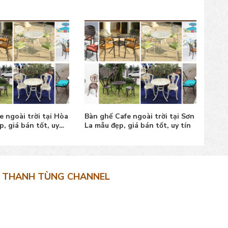
e ngoài trời tại Hòa
Bàn ghế Cafe ngoài trời tại Sơn
Bàn 
, giá bán tốt, uy
La mẫu đẹp, giá bán tốt, uy tín
Gian
tín
THANH TÙNG CHANNEL