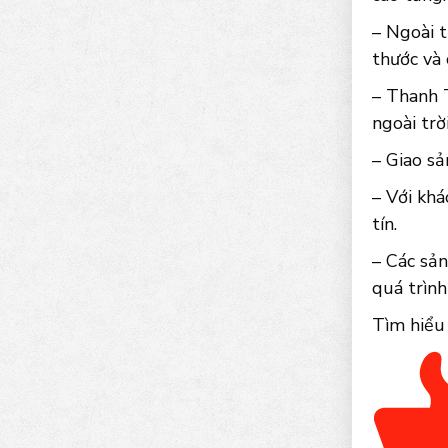
– Ngoài t
thước và
– Thanh 
ngoài trờ
– Giao sả
– Với khá
tín.
– Các sản
quá trình
Tìm hiểu