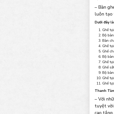
– Bàn ghé
luôn tạo 
Dưới đây l
Ghế tự
Bộ bàn
Bàn ch
Ghế tự
Ghế ch
Bộ bàn
Ghế tự
Ghế sắ
Bộ bàn 
Ghế tự
Ghế tựa
Thanh Tùng
– Với nhữ
tuyệt vời
cao tầng.