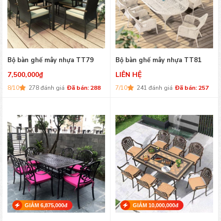
Bộ bàn ghế mây nhựa TT79
Bộ bàn ghế mây nhựa TT81
7,500,000
₫
LIÊN HỆ
8/10
278 đánh giá
Đã bán: 288
7/10
241 đánh giá
Đã bán: 257
GIẢM 6,875,000đ
GIẢM 10,000,000đ