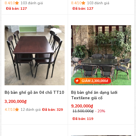
8.4/10
103 đánh giá
8.4/10
103 đánh giá
Đã bán: 127
Đã bán: 127
GIẢM 2,300,000đ
Bộ bàn ghế gỗ ăn 04 chỗ TT10
Bộ bàn ghế ăn dạng lưới
Textilene giả cổ
3,200,000
₫
9,200,000
₫
4.7/10
12 đánh giá
Đã bán: 329
11,500,000
₫
- 20%
Đã bán: 119