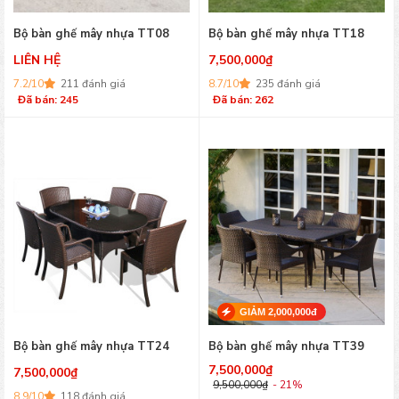
Bộ bàn ghế mây nhựa TT08
Bộ bàn ghế mây nhựa TT18
LIÊN HỆ
7,500,000
₫
7.2/10
211 đánh giá
8.7/10
235 đánh giá
Đã bán: 245
Đã bán: 262
GIẢM 2,000,000đ
Bộ bàn ghế mây nhựa TT24
Bộ bàn ghế mây nhựa TT39
7,500,000
₫
7,500,000
₫
9,500,000
₫
- 21%
8.9/10
118 đánh giá