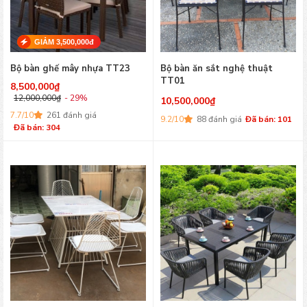
GIẢM 3,500,000đ
Bộ bàn ghế mây nhựa TT23
Bộ bàn ăn sắt nghệ thuật
TT01
8,500,000
₫
12,000,000
₫
- 29%
10,500,000
₫
7.7/10
261 đánh giá
9.2/10
88 đánh giá
Đã bán: 101
Đã bán: 304