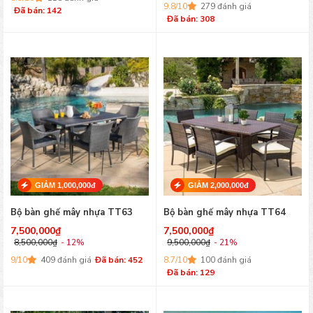
9.8/10
279 đánh giá
Đã bán: 142
Đã bán: 308
GIẢM 1,000,000đ
GIẢM 2,000,000đ
Bộ bàn ghế mây nhựa TT63
Bộ bàn ghế mây nhựa TT64
7,500,000
₫
7,500,000
₫
8,500,000
₫
- 12%
9,500,000
₫
- 21%
9/10
409 đánh giá
Đã bán: 452
8.7/10
100 đánh giá
Đã bán: 129