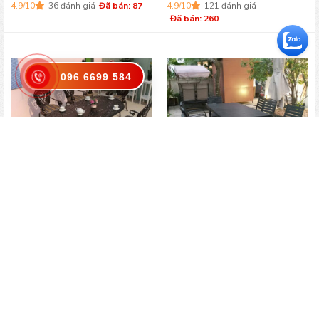
4.9/10
36 đánh giá
Đã bán: 87
4.9/10
121 đánh giá
Đã bán: 260
096 6699 584
GIẢM 9,000,000đ
GIẢM 6,000,000đ
Bộ bàn ăn 06 ghế nhôm đúc
Bộ bàn ghế ăn Composite bàn
BGNĐ 16
rút gọn
27,000,000
₫
18,000,000
₫
36,000,000
₫
- 25%
24,000,000
₫
- 25%
4.9/10
74 đánh giá
Đã bán: 87
4.9/10
24 đánh giá
Đã bán: 382