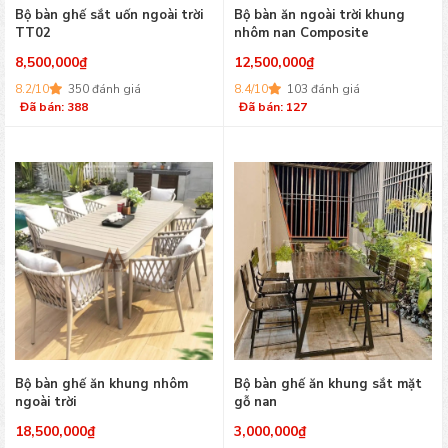
Bộ bàn ghế sắt uốn ngoài trời
Bộ bàn ăn ngoài trời khung
TT02
nhôm nan Composite
8,500,000
₫
12,500,000
₫
8.2/10
350 đánh giá
8.4/10
103 đánh giá
Đã bán: 388
Đã bán: 127
Bộ bàn ghế ăn khung nhôm
Bộ bàn ghế ăn khung sắt mặt
ngoài trời
gỗ nan
18,500,000
₫
3,000,000
₫