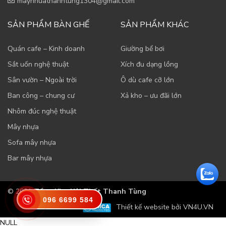
maynhuathanhtung1304@gmail.com
SẢN PHẨM BÀN GHẾ
SẢN PHẨM KHÁC
Quán cafe – Kinh doanh
Giường bể bơi
Sắt uốn nghệ thuật
Xích đu dạng lồng
Sân vườn – Ngoài trời
Ô dù cafe cỡ lớn
Ban công – chung cư
Xả kho – ưu đãi lớn
Nhôm đúc nghệ thuật
Mây nhựa
Sofa mây nhựa
Bar mây nhựa
© 2021
Tổng Kho Nội Thất Thanh Tùng
096 6699 584
Thiết kế website bởi VN4U.VN
NULL