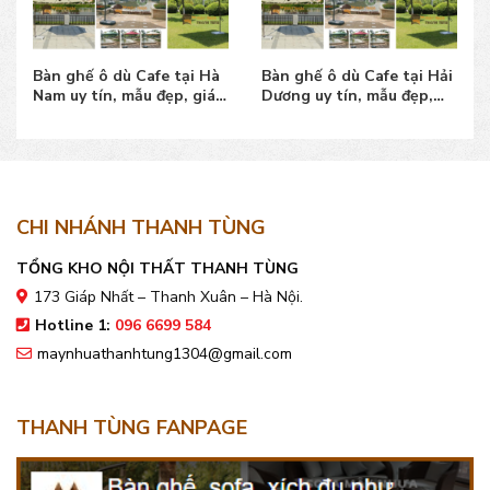
Bàn ghế ô dù Cafe tại Hà
Bàn ghế ô dù Cafe tại Hải
Nam uy tín, mẫu đẹp, giá
Dương uy tín, mẫu đẹp,
bán tốt
giá bán tốt
CHI NHÁNH THANH TÙNG
TỔNG KHO NỘI THẤT THANH TÙNG
173 Giáp Nhất – Thanh Xuân – Hà Nội.
Hotline 1:
096 6699 584
maynhuathanhtung1304@gmail.com
THANH TÙNG FANPAGE