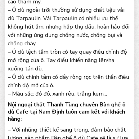
cao thẩm mỹ.
– Ô dù ngoài trời thường sử dụng chất liệu vải
dù Tarpaulin. Vải Tarpaulin có nhiều ưu thế
không hút ẩm, nhưng hấp thụ dầu, hoàn hảo đối
với những ứng dụng chống nước, chống bụi và
chống cháy.
– Ô dù lệch tâm tròn có tay quay điều chỉnh độ
mở rộng của ô. Tay điểu khiển nâng lên/hạ
xuống tán dù.
– Ô dù chính tâm có dây ròng rọc trên thân điều
chỉnh độ mở của ô.
– Màu sắc: đỏ đô, xanh rêu, trắng kem…
Nội ngoại thất Thanh Tùng chuyên Bàn ghế ô
dù Cafe tại Nam Định luôn cam kết với khách
hàng:
– Với những thiết kế sang trọng, đảm bảo chất
lượng, sản phẩm Bàn ghế ô dù Cafe sẽ là sự lựa