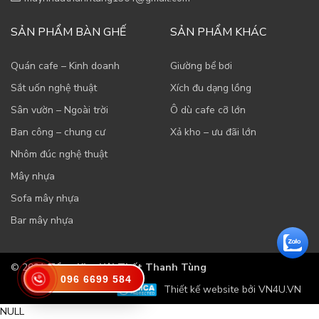
SẢN PHẨM BÀN GHẾ
SẢN PHẨM KHÁC
Quán cafe – Kinh doanh
Giường bể bơi
Sắt uốn nghệ thuật
Xích đu dạng lồng
Sân vườn – Ngoài trời
Ô dù cafe cỡ lớn
Ban công – chung cư
Xả kho – ưu đãi lớn
Nhôm đúc nghệ thuật
Mây nhựa
Sofa mây nhựa
Bar mây nhựa
© 2021
Tổng Kho Nội Thất Thanh Tùng
096 6699 584
Thiết kế website bởi VN4U.VN
NULL