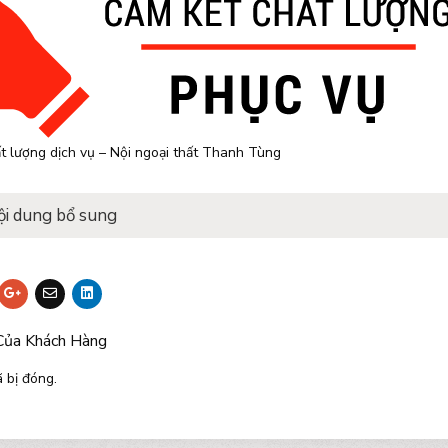
t lượng dịch vụ – Nội ngoại thất Thanh Tùng
ội dung bổ sung
Của Khách Hàng
 bị đóng.