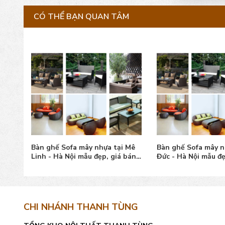
CÓ THỂ BẠN QUAN TÂM
 Hoài
Bàn ghế Sofa mây nhựa tại Mê
Bàn ghế Sofa mây n
bán
Linh - Hà Nội mẫu đẹp, giá bán
Đức - Hà Nội mẫu đẹ
tốt
tốt
CHI NHÁNH THANH TÙNG