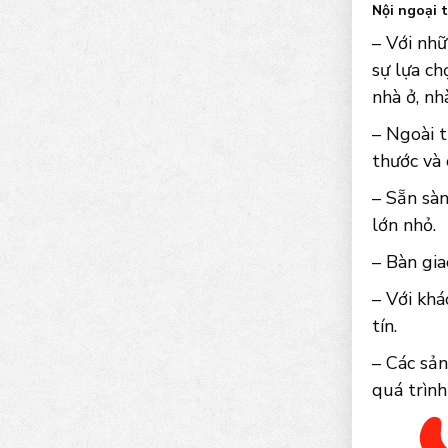
Nội ngoại 
– Với nh
sự lựa ch
nhà ở, nh
– Ngoài t
thước và
– Sẵn sà
lớn nhỏ.
– Bàn gia
– Với khá
tín.
– Các sả
quá trình