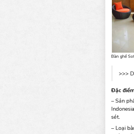
Bàn ghế Sof
>>> D
Đặc điểm
– Sản ph
Indonesia
sét.
– Loại bà