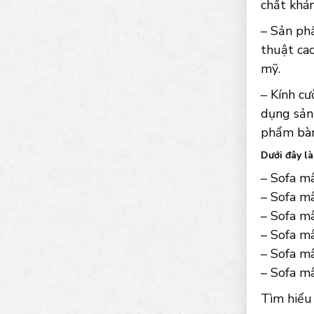
chất khán
– Sản ph
thuật ca
mỹ.
– Kính c
dụng sản 
phẩm bàn
Dưới đây l
– Sofa m
– Sofa mâ
– Sofa mâ
– Sofa mâ
– Sofa m
– Sofa m
Tìm hiểu