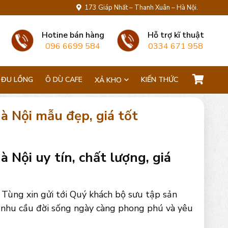
173 Giáp Nhất – Thanh Xuân – Hà Nội.
Hotine bán hàng
Hỗ trợ kĩ thuật
096 6699 584
0334 671 958
 ĐU LỒNG
Ô DÙ CAFE
KIẾN THỨC
XẢ KHO
à Nội mẫu đẹp, giá tốt
Nội uy tín, chất lượng, giá
Tùng xin gửi tới Quý khách bộ sưu tập sản
o nhu cầu đời sống ngày càng phong phú và yêu