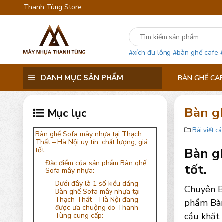
Thanh Tùng Store
#xích đu lồng
#bàn ghế cafe
DANH MỤC SẢN PHẨM
BÀN GHẾ CA
Bàn g
Mục lục
Bài viết cá
Bàn ghế Sofa mây nhựa tại Thạch
Thất – Hà Nội uy tín, chất lượng, giá
Bàn gh
tốt.
Đặc điểm của sản phẩm Bàn ghế
tốt.
Sofa mây nhựa:
Dưới đây là 1 số kiểu dáng
Chuyên B
Bàn ghế Sofa mây nhựa tại
Thạch Thất – Hà Nội đang
phẩm Bàn
được ưa chuộng do Thanh
cầu khăt 
Tùng cung cấp: