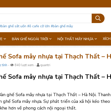
#bàn ghế sắt uốn
#ô cafe cỡ lớn
#bàn ghế mây
XÍCH
FE
BÀN GHẾ NGOÀI TRỜI
NỘI THẤT MÂY NHỰA
hế Sofa mây nhựa tại Thạch Thất – H
c tỉnh
-
840 lượt xem -
quantri
ế Sofa mây nhựa tại Thạch Thất – Hà 
àn ghế Sofa mây nhựa tại Thạch Thất – Hà Nội. Thanh 
 ghế Sofa mây nhựa. Sự phát triển của xã hội kéo the
khe hơn về phong cách nội ngoại thất.