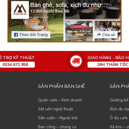
Ỗ TRỢ KỸ THUẬT
GIAO HÀNG - BẢO 
0334 671 958
24H THẦN TỐC
SẢN PHẨM BÀN GHẾ
SẢN PH
Quán cafe – Kinh doanh
Giường bể
Sắt uốn nghệ thuật
Xích đu d
Sân vườn – Ngoài trời
Ô dù cafe 
Ban công – chung cư
Xả kho – ư