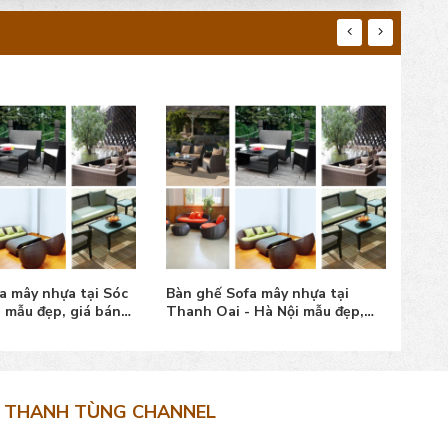
a mây nhựa tại Sóc
Bàn ghế Sofa mây nhựa tại
Bàn 
i mẫu đẹp, giá bán
Thanh Oai - Hà Nội mẫu đẹp,
Hòa 
giá tốt
tốt
THANH TÙNG CHANNEL