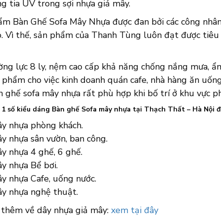
g tia UV trong sợi nhựa giả mây.
ẩm Bàn Ghế Sofa Mây Nhựa được đan bởi các công nhân 
o. Vì thế, sản phẩm của Thanh Tùng luôn đạt được tiêu
ường lực 8 ly, nệm cao cấp khả năng chống nắng mưa, ẩm
phẩm cho việc kinh doanh quán cafe, nhà hàng ăn uống, 
 ghế sofa mây nhựa rất phù hợp khi bố trí ở khu vực p
à 1 số kiểu dáng Bàn ghế Sofa mây nhựa tại Thạch Thất – Hà Nội
ây nhựa phòng khách.
y nhựa sân vườn, ban công.
y nhựa 4 ghế, 6 ghế.
y nhựa Bể bơi.
ây nhựa Cafe, uống nước.
ây nhựa nghệ thuật.
 thêm về dây nhựa giả mây:
xem tại đây