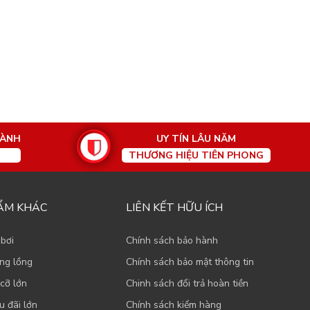
HÀNH
UY TÍN LÂU NĂM
THƯƠNG HIỆU TIÊN PHONG
ẨM KHÁC
LIÊN KẾT HỮU ÍCH
 bơi
Chính sách bảo hành
ạng lồng
Chính sách bảo mật thông tin
cỡ lớn
Chinh sách đổi trả hoàn tiền
u đãi lớn
Chính sách kiểm hàng