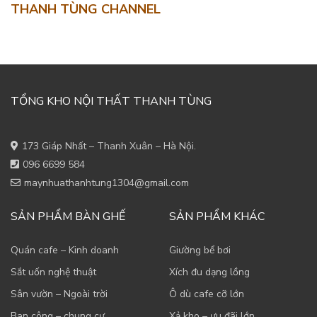
THANH TÙNG CHANNEL
TỔNG KHO NỘI THẤT THANH TÙNG
173 Giáp Nhất – Thanh Xuân – Hà Nội.
096 6699 584
maynhuathanhtung1304@gmail.com
SẢN PHẨM BÀN GHẾ
SẢN PHẨM KHÁC
Quán cafe – Kinh doanh
Giường bể bơi
Sắt uốn nghệ thuật
Xích đu dạng lồng
Sân vườn – Ngoài trời
Ô dù cafe cỡ lớn
Ban công – chung cư
Xả kho – ưu đãi lớn