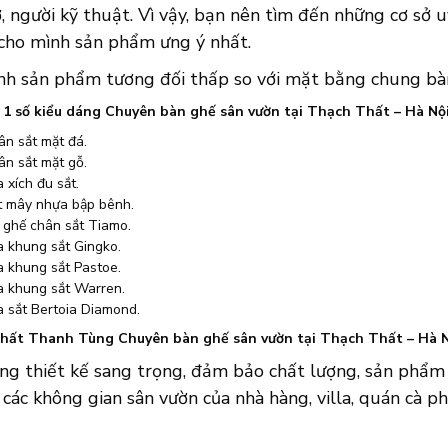
, người kỹ thuật. Vì vậy, bạn nên tìm đến những cơ sở u
 cho mình sản phẩm ưng ý nhất.
nh sản phẩm tương đối thấp so với mặt bằng chung bàn 
à 1 số kiểu dáng Chuyên bàn ghế sân vườn tại Thạch Thất – Hà N
ân sắt mặt đá.
ân sắt mặt gỗ.
 xích đu sắt.
t mây nhựa bập bênh.
 ghế chân sắt Tiamo.
a khung sắt Gingko.
a khung sắt Pastoe.
a khung sắt Warren.
a sắt Bertoia Diamond.
thất Thanh Tùng Chuyên bàn ghế sân vườn tại Thạch Thất – Hà N
ng thiết kế sang trọng, đảm bảo chất lượng, sản phẩm 
 các không gian sân vườn của nhà hàng, villa, quán cà phê