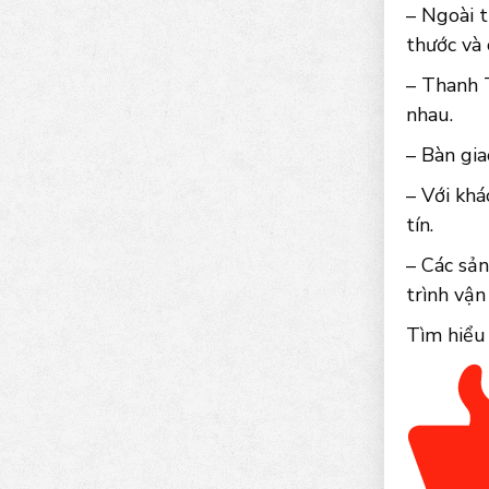
– Ngoài t
thước và
– Thanh 
nhau.
– Bàn gia
– Với khá
tín.
– Các sả
trình vận
Tìm hiểu