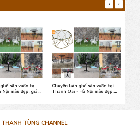
ghế sân vườn tại
Chuyên bàn ghế sân vườn tại
Chuy
à Nội mẫu đẹp, giá
Thanh Oai - Hà Nội mẫu đẹp,
Ứng 
giá bán
tốt
THANH TÙNG CHANNEL