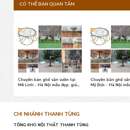
CÓ THỂ BẠN QUAN TÂM
ại
Chuyên bàn ghế sân vườn tại
Chuyên bàn ghế sân
 giá
Mê Linh - Hà Nội mẫu đẹp, giá
Mỹ Đức - Hà Nội mẫu
tốt
tốt
CHI NHÁNH THANH TÙNG
TỔNG KHO NỘI THẤT THANH TÙNG