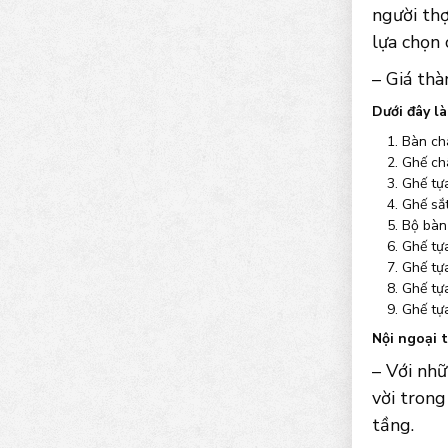
người thợ
lựa chọn
– Giá thà
Dưới đây l
Bàn ch
Ghế ch
Ghế tựa
Ghế sắ
Bộ bàn
Ghế tự
Ghế tự
Ghế tự
Ghế tự
Nội ngoại 
– Với nhữ
vời trong
tầng.