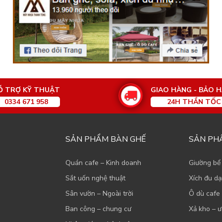
Ỗ TRỢ KỸ THUẬT
GIAO HÀNG - BẢO 
0334 671 958
24H THẦN TỐC
SẢN PHẨM BÀN GHẾ
SẢN PH
Quán cafe – Kinh doanh
Giường bể
Sắt uốn nghệ thuật
Xích đu d
Sân vườn – Ngoài trời
Ô dù cafe 
Ban công – chung cư
Xả kho – ư