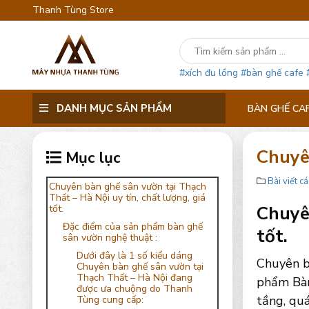
Thanh Tùng Store
#xích đu lồng
#bàn ghế cafe
DANH MỤC SẢN PHẨM
BÀN GHẾ CA
Chuyê
Mục lục
Bài viết cá
Chuyên bàn ghế sân vườn tại Thạch
Thất – Hà Nội uy tín, chất lượng, giá
Chuyên
tốt.
Đặc điểm của sản phẩm bàn ghế
tốt.
sân vườn nghệ thuật :
Dưới đây là 1 số kiểu dáng
Chuyên b
Chuyên bàn ghế sân vườn tại
Thạch Thất – Hà Nội đang
phẩm Bàn 
được ưa chuộng do Thanh
tầng, quá
Tùng cung cấp: