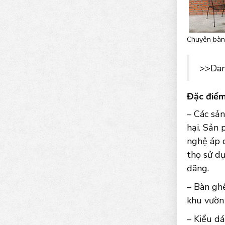
Chuyên bàn 
>>Dan
Đặc điểm
– Các sả
hại. Sản 
nghệ áp d
thọ sử dụ
đãng.
– Bàn gh
khu vườn 
– Kiểu d