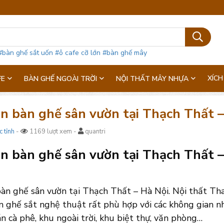
#bàn ghế sắt uốn
#ô cafe cỡ lớn
#bàn ghế mây
XÍCH
FE
BÀN GHẾ NGOÀI TRỜI
NỘI THẤT MÂY NHỰA
n bàn ghế sân vườn tại Thạch Thất –
c tỉnh
-
1169 lượt xem -
quantri
 bàn ghế sân vườn tại Thạch Thất – H
àn ghế sân vườn tại Thạch Thất – Hà Nội. Nội thất Tha
ghế sắt nghệ thuật rất phù hợp với các không gian nhà 
n cà phê, khu ngoài trời, khu biệt thự, văn phòng…