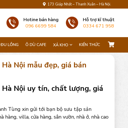
173 Giáp Nhất – Thanh Xuân – Hà Nội.
Hotine bán hàng
Hỗ trợ kĩ thuật
096 6699 584
0334 671 958
 ĐU LỒNG
Ô DÙ CAFE
KIẾN THỨC
XẢ KHO
 Hà Nội mẫu đẹp, giá bán
à Nội uy tín, chất lượng, giá
nh Tùng xin gửi tới bạn bộ sưu tập sản
hàng, villa, cửa hàng, sân vườn, nhà ở, nhà cao