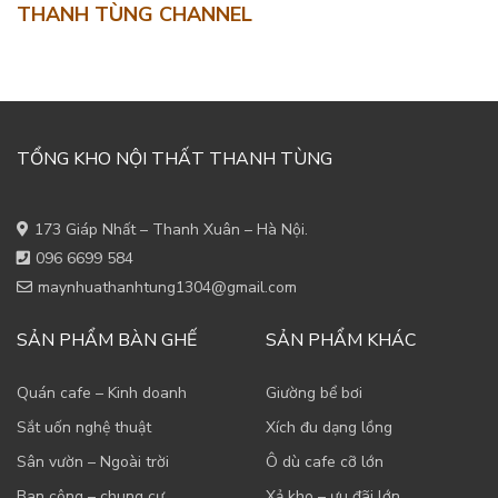
THANH TÙNG CHANNEL
TỔNG KHO NỘI THẤT THANH TÙNG
173 Giáp Nhất – Thanh Xuân – Hà Nội.
096 6699 584
maynhuathanhtung1304@gmail.com
SẢN PHẨM BÀN GHẾ
SẢN PHẨM KHÁC
Quán cafe – Kinh doanh
Giường bể bơi
Sắt uốn nghệ thuật
Xích đu dạng lồng
Sân vườn – Ngoài trời
Ô dù cafe cỡ lớn
Ban công – chung cư
Xả kho – ưu đãi lớn