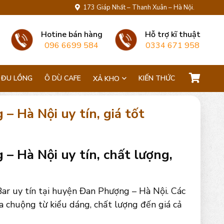
173 Giáp Nhất – Thanh Xuân – Hà Nội.
Hotine bán hàng
Hỗ trợ kĩ thuật
096 6699 584
0334 671 958
 ĐU LỒNG
Ô DÙ CAFE
KIẾN THỨC
XẢ KHO
 Hà Nội uy tín, giá tốt
 Hà Nội uy tín, chất lượng,
ar uy tín tại huyện Đan Phượng – Hà Nội. Các
 chuộng từ kiểu dáng, chất lượng đến giá cả