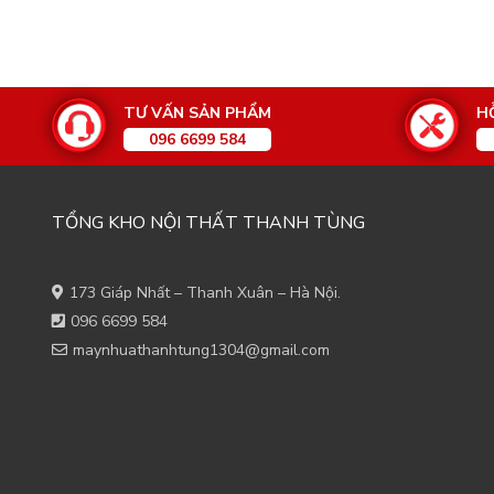
TƯ VẤN SẢN PHẨM
H
096 6699 584
TỔNG KHO NỘI THẤT THANH TÙNG
173 Giáp Nhất – Thanh Xuân – Hà Nội.
096 6699 584
maynhuathanhtung1304@gmail.com