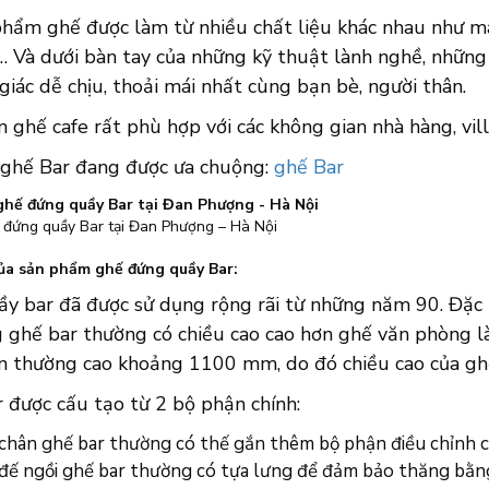
phẩm ghế được làm từ nhiều chất liệu khác nhau như m
… Và dưới bàn tay của những kỹ thuật lành nghề, những
iác dễ chịu, thoải mái nhất cùng bạn bè, người thân.
ghế cafe rất phù hợp với các không gian nhà hàng, vill
ghế Bar đang được ưa chuộng:
ghế Bar
đứng quầy Bar tại Đan Phượng – Hà Nội
ủa sản phẩm ghế đứng quầy Bar:
y bar đã được sử dụng rộng rãi từ những năm 90. Đặc t
g ghế bar thường có chiều cao cao hơn ghế văn phòng l
ân thường cao khoảng 1100 mm, do đó chiều cao của ghế
 được cấu tạo từ 2 bộ phận chính:
chân ghế bar thường có thế gắn thêm bộ phận điều chỉnh c
đế ngồi ghế bar thường có tựa lưng để đảm bảo thăng bằng