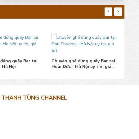
đứng quầy Bar tại
Chuyên ghế đứng quầy Bar tại
Chuy
 Hà Nội
Hoài Đức - Hà Nội uy tín, giá
Mê L
bán tốt.
lượn
THANH TÙNG CHANNEL