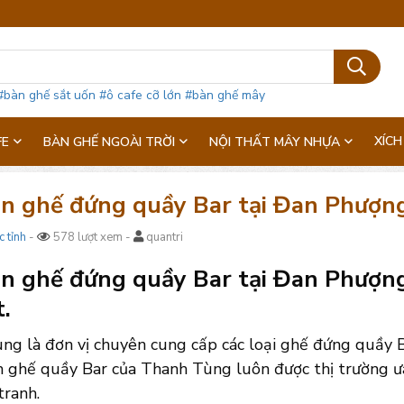
#bàn ghế sắt uốn
#ô cafe cỡ lớn
#bàn ghế mây
XÍCH
FE
BÀN GHẾ NGOÀI TRỜI
NỘI THẤT MÂY NHỰA
n ghế đứng quầy Bar tại Đan Phượng –
c tỉnh
-
578 lượt xem -
quantri
n ghế đứng quầy Bar tại Đan Phượng –
t.
ng là đơn vị chuyên cung cấp các loại ghế đứng quầy B
 ghế quầy Bar của Thanh Tùng luôn được thị trường ưa
tranh.