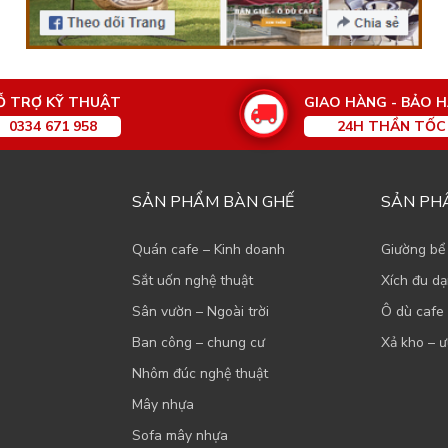
Ỗ TRỢ KỸ THUẬT
GIAO HÀNG - BẢO 
0334 671 958
24H THẦN TỐC
SẢN PHẨM BÀN GHẾ
SẢN PH
Quán cafe – Kinh doanh
Giường bể
Sắt uốn nghệ thuật
Xích đu d
Sân vườn – Ngoài trời
Ô dù cafe 
Ban công – chung cư
Xả kho – ư
Nhôm đúc nghệ thuật
Mây nhựa
Sofa mây nhựa