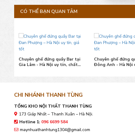
CÓ THỂ BẠN QUAN TÂM
tại
Chuyên ghế đứng quầy Bar tại
Chuyên ghế đứng qu
chất
Gia Lâm - Hà Nội uy tín, chất
Đông Anh - Hà Nội u
lượng
bán tốt
CHI NHÁNH THANH TÙNG
TỔNG KHO NỘI THẤT THANH TÙNG
173 Giáp Nhất – Thanh Xuân – Hà Nội.
Hotline 1:
096 6699 584
maynhuathanhtung1304@gmail.com