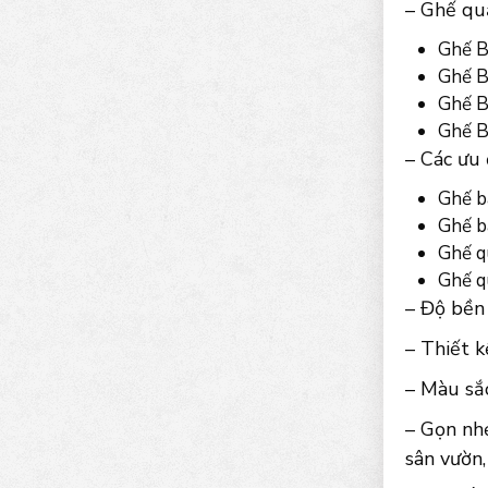
– Ghế quầ
Ghế B
Ghế B
Ghế Ba
Ghế B
– Các ưu 
Ghế ba
Ghế b
Ghế q
Ghế q
– Độ bền 
– Thiết k
– Màu sắc
– Gọn nhẹ
sân vườn