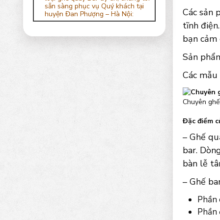
sẵn sàng phục vụ Quý khách tại
Các sản 
huyện Đan Phượng – Hà Nội:
tĩnh điện
bạn cảm g
Sản phẩm 
Các mẫu 
Chuyên ghế 
Đặc điểm c
– Ghế quầ
bar. Dòn
bàn lễ t
– Ghế bar
Phần 
Phần 