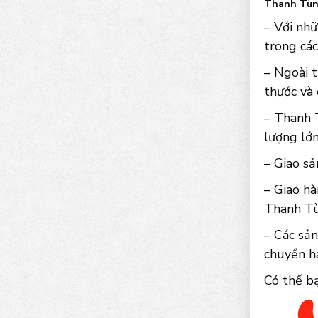
Thanh Tùng
– Với nhữ
trong các
– Ngoài t
thước và
– Thanh T
lượng lớn
– Giao sả
– Giao hà
Thanh Tùn
– Các sả
chuyển ha
Có thế b