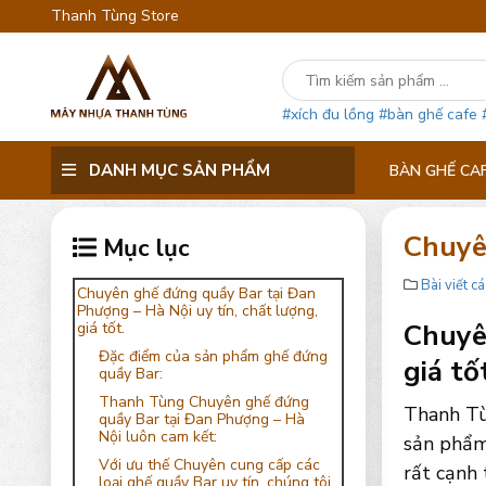
Thanh Tùng Store
#xích đu lồng
#bàn ghế cafe
DANH MỤC SẢN PHẨM
BÀN GHẾ CA
Chuyê
Mục lục
Bài viết cá
Chuyên ghế đứng quầy Bar tại Đan
Phượng – Hà Nội uy tín, chất lượng,
Chuyê
giá tốt.
Đặc điểm của sản phẩm ghế đứng
giá tố
quầy Bar:
Thanh Tùng Chuyên ghế đứng
Thanh Tù
quầy Bar tại Đan Phượng – Hà
Nội luôn cam kết:
sản phẩm
Với ưu thế Chuyên cung cấp các
rất cạnh 
loại ghế quầy Bar uy tín, chúng tôi