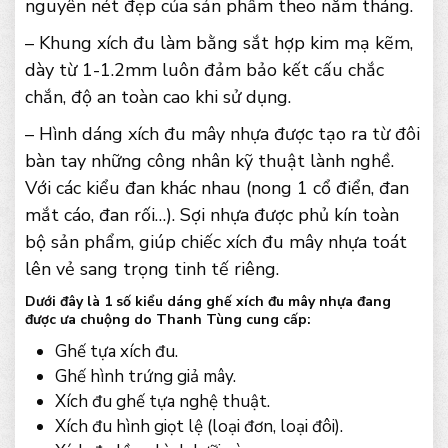
nguyên nét đẹp của sản phẩm theo năm tháng.
– Khung xích đu làm bằng sắt hợp kim mạ kẽm,
dày từ 1-1.2mm luôn đảm bảo kết cấu chắc
chắn, độ an toàn cao khi sử dụng.
– Hình dáng xích đu mây nhựa được tạo ra từ đôi
bàn tay những công nhân kỹ thuật lành nghề.
Với các kiểu đan khác nhau (nong 1 cổ điển, đan
mắt cáo, đan rối…). Sợi nhựa được phủ kín toàn
bộ sản phẩm, giúp chiếc xích đu mây nhựa toát
lên vẻ sang trọng tinh tế riêng.
Dưới đây là 1 số kiểu dáng ghế xích đu mây nhựa đang
được ưa chuộng do Thanh Tùng cung cấp:
Ghế tựa xích đu.
Ghế hình trứng giả mây.
Xích đu ghế tựa nghệ thuật.
Xích đu hình giọt lệ (loại đơn, loại đôi).