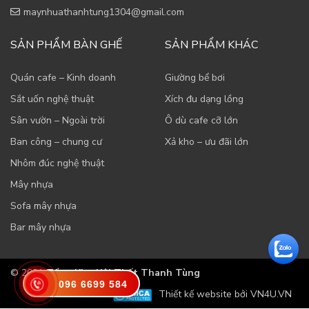
maynhuathanhtung1304@gmail.com
SẢN PHẨM BÀN GHẾ
SẢN PHẨM KHÁC
Quán cafe – Kinh doanh
Giường bể bơi
Sắt uốn nghệ thuật
Xích đu dạng lồng
Sân vườn – Ngoài trời
Ô dù cafe cỡ lớn
Ban công – chung cư
Xả kho – ưu đãi lớn
Nhôm đúc nghệ thuật
Mây nhựa
Sofa mây nhựa
Bar mây nhựa
© 2021
Tổng Kho Nội Thất Thanh Tùng
096 6699 584
Thiết kế website bởi VN4U.VN