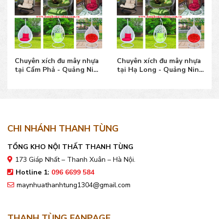
Chuyên xích đu mây nhựa
Chuyên xích đu mây nhựa
tại Cẩm Phả - Quảng Ninh
tại Hạ Long - Quảng Ninh
đẹp, giá tốt
mẫu đẹp bền
CHI NHÁNH THANH TÙNG
TỔNG KHO NỘI THẤT THANH TÙNG
173 Giáp Nhất – Thanh Xuân – Hà Nội.
Hotline 1:
096 6699 584
maynhuathanhtung1304@gmail.com
THANH TÙNG FANPAGE