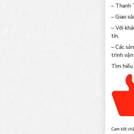
– Thanh T
– Giao sả
– Với khá
tín.
– Các sả
trình vận
Tìm hiểu
Cam kết chấ