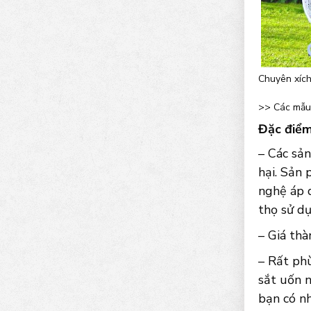
Chuyên xích
>> Các mẫu
Đặc điểm
– Các sả
hại. Sản 
nghệ áp d
thọ sử d
– Giá thà
– Rất phù
sắt uốn 
bạn có nh