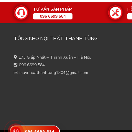
TƯ VẤN SẢN PHẨM
H
096 6699 584
TỔNG KHO NỘI THẤT THANH TÙNG
173 Giáp Nhất – Thanh Xuân – Hà Nội.
096 6699 584
maynhuathanhtung1304@gmail.com
096 6699 584