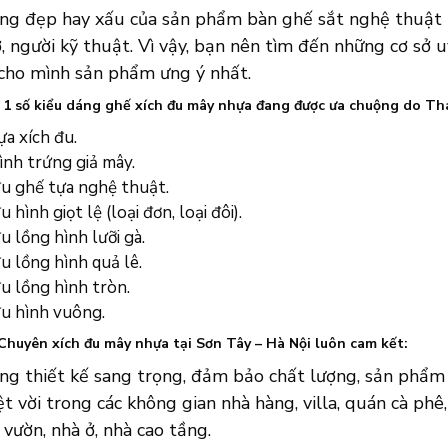
áng đẹp hay xấu của sản phẩm bàn ghế sắt nghệ thuật 
, người kỹ thuật. Vì vậy, bạn nên tìm đến những cơ sở u
 cho mình sản phẩm ưng ý nhất.
à 1 số kiểu dáng ghế xích đu mây nhựa đang được ưa chuộng do T
ựa xích đu.
ình trứng giả mây.
đu ghế tựa nghệ thuật.
u hình giọt lệ (loại đơn, loại đôi).
u lồng hình lưỡi gà.
u lồng hình quả lê.
u lồng hình tròn.
đu hình vuông.
Chuyên xích đu mây nhựa tại Sơn Tây – Hà Nội luôn cam kết:
ững thiết kế sang trọng, đảm bảo chất lượng, sản phẩm
t vời trong các không gian nhà hàng, villa, quán cà phê,
 vườn, nhà ở, nhà cao tầng.