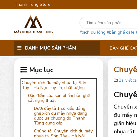
Thanh Tùng Store
#xích đu lồng
#bàn ghế cafe
DANH MỤC SẢN PHẨM
BÀN GHẾ CA
Chuyê
Mục lục
Bài viết cá
Chuyên xích đu mây nhựa tại Sơn
Tây – Hà Nội – uy tín, chất lượng.
Chuyên
Đặc điểm của sản phẩm bàn ghế
sắt nghệ thuật:
Chuyên x
Dưới đây là 1 số kiểu dáng
ghế xích đu mây nhựa đang
đu mây n
được ưa chuộng do Thanh
giãn hiệu
Tùng cung cấp:
nhựa rất 
Chúng tôi Chuyên xích đu mây
nhựa tại Sơn Tây – Hà Nội