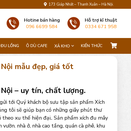
173 Giáp Nhất – Thanh Xuân – Hà Nội.
Hotine bán hàng
Hỗ trợ kĩ thuật
096 6699 584
0334 671 958
 ĐU LỒNG
Ô DÙ CAFE
KIẾN THỨC
XẢ KHO
Nội mẫu đẹp, giá tốt
ội – uy tín, chất lượng.
gửi tới Quý khách bộ sưu tập sản phẩm Xích
ng tôi sẽ giúp bạn có những giây phút thư
ại theo xu thế hiện đại.. Sản phẩm xích đu mây
n vườn. nhà ở, nhà cao tầng, quán cà phê, khu