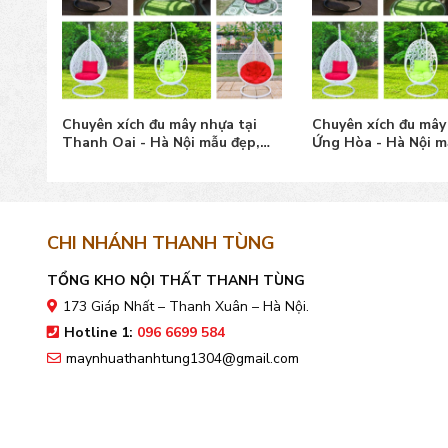
i
Chuyên xích đu mây nhựa tại
Chuyên xích đu mây
ẹp,
Thanh Oai - Hà Nội mẫu đẹp,
Ứng Hòa - Hà Nội m
giá tốt
tốt
CHI NHÁNH THANH TÙNG
TỔNG KHO NỘI THẤT THANH TÙNG
173 Giáp Nhất – Thanh Xuân – Hà Nội.
Hotline 1:
096 6699 584
maynhuathanhtung1304@gmail.com