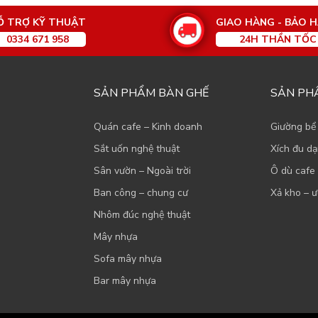
Ỗ TRỢ KỸ THUẬT
GIAO HÀNG - BẢO 
0334 671 958
24H THẦN TỐC
SẢN PHẨM BÀN GHẾ
SẢN PH
Quán cafe – Kinh doanh
Giường bể
Sắt uốn nghệ thuật
Xích đu d
Sân vườn – Ngoài trời
Ô dù cafe 
Ban công – chung cư
Xả kho – ư
Nhôm đúc nghệ thuật
Mây nhựa
Sofa mây nhựa
Bar mây nhựa