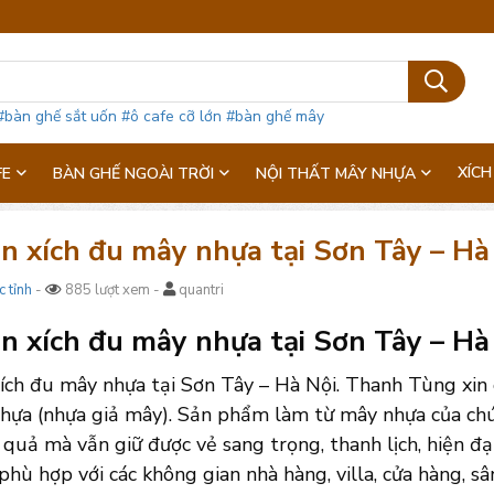
#bàn ghế sắt uốn
#ô cafe cỡ lớn
#bàn ghế mây
XÍCH
FE
BÀN GHẾ NGOÀI TRỜI
NỘI THẤT MÂY NHỰA
n xích đu mây nhựa tại Sơn Tây – Hà 
c tỉnh
-
885 lượt xem -
quantri
 xích đu mây nhựa tại Sơn Tây – Hà N
ích đu mây nhựa tại Sơn Tây – Hà Nội. Thanh Tùng xin 
hựa (nhựa giả mây). Sản phẩm làm từ mây nhựa của chú
 quả mà vẫn giữ được vẻ sang trọng, thanh lịch, hiện đ
phù hợp với các không gian nhà hàng, villa, cửa hàng, sâ