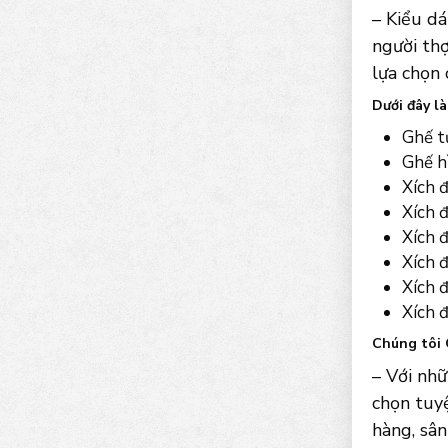
– Kiểu d
người thợ
lựa chọn
Dưới đây l
Ghế t
Ghế h
Xích 
Xích đ
Xích đ
Xích đ
Xích đ
Xích 
Chúng tôi 
– Với nh
chọn tuyệ
hàng, sân