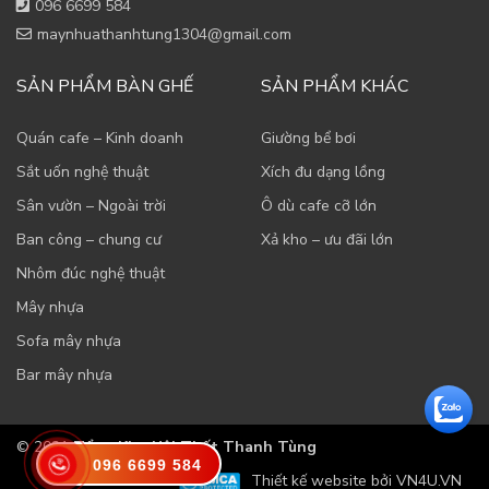
096 6699 584
maynhuathanhtung1304@gmail.com
SẢN PHẨM BÀN GHẾ
SẢN PHẨM KHÁC
Quán cafe – Kinh doanh
Giường bể bơi
Sắt uốn nghệ thuật
Xích đu dạng lồng
Sân vườn – Ngoài trời
Ô dù cafe cỡ lớn
Ban công – chung cư
Xả kho – ưu đãi lớn
Nhôm đúc nghệ thuật
Mây nhựa
Sofa mây nhựa
Bar mây nhựa
© 2021
Tổng Kho Nội Thất Thanh Tùng
096 6699 584
Thiết kế website bởi VN4U.VN