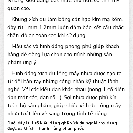
Những kiểu dáng bắt mắt, thu hút, có tính mỹ
quan cao.
– Khung xích đu làm bằng sắt hợp kim mạ kẽm,
dày từ 1mm-1.2mm luôn đảm bảo kết cấu chắc
chắn, độ an toàn cao khi sử dụng.
– Màu sắc và hình dáng phong phú giúp khách
hàng dễ dàng lựa chọn cho mình những sản
phẩm ưng ý.
– Hình dáng xích đu lồng mây nhựa được tạo ra
từ đôi bàn tay những công nhân kỹ thuật lành
nghề. Với các kiểu đan khác nhau (nong 1 cổ điển,
đan mắt cáo, đan rối…). Sợi nhựa được phủ kín
toàn bộ sản phẩm, giúp chiếc xích đu lồng mây
nhựa toát lên vẻ sang trọng tinh tế riêng.
Dưới đây là 1 số kiểu dáng ghế xích đu ngoài trời đang
được ưa thích Thanh Tùng phân phối: