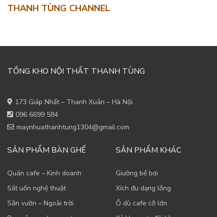
THANH TÙNG CHANNEL
TỔNG KHO NỘI THẤT THANH TÙNG
173 Giáp Nhất – Thanh Xuân – Hà Nội.
096 6699 584
maynhuathanhtung1304@gmail.com
SẢN PHẨM BÀN GHẾ
SẢN PHẨM KHÁC
Quán cafe – Kinh doanh
Giường bể bơi
Sắt uốn nghệ thuật
Xích đu dạng lồng
Sân vườn – Ngoài trời
Ô dù cafe cỡ lớn