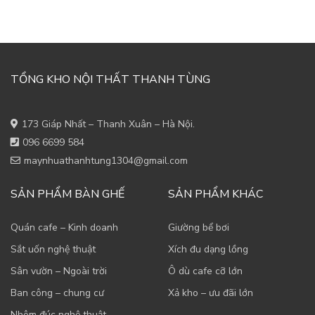
TỔNG KHO NỘI THẤT THANH TÙNG
173 Giáp Nhất – Thanh Xuân – Hà Nội.
096 6699 584
maynhuathanhtung1304@gmail.com
SẢN PHẨM BÀN GHẾ
SẢN PHẨM KHÁC
Quán cafe – Kinh doanh
Giường bể bơi
Sắt uốn nghệ thuật
Xích đu dạng lồng
Sân vườn – Ngoài trời
Ô dù cafe cỡ lớn
Ban công – chung cư
Xả kho – ưu đãi lớn
Nhôm đúc nghệ thuật