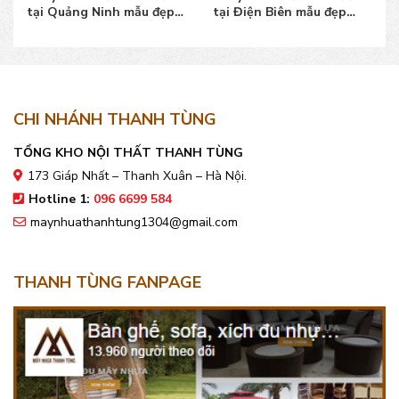
tại Quảng Ninh mẫu đẹp,
tại Điện Biên mẫu đẹp
giá bán tốt
bền, giá bán tốt
CHI NHÁNH THANH TÙNG
TỔNG KHO NỘI THẤT THANH TÙNG
173 Giáp Nhất – Thanh Xuân – Hà Nội.
Hotline 1:
096 6699 584
maynhuathanhtung1304@gmail.com
THANH TÙNG FANPAGE