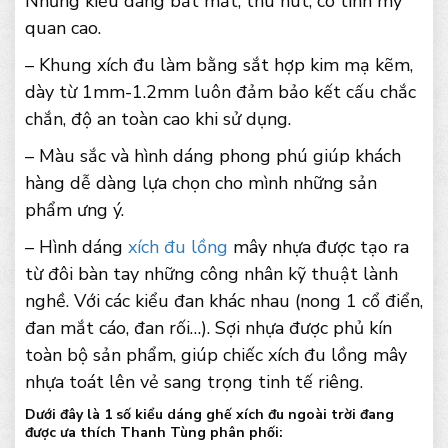
Những kiểu dáng bắt mắt, thu hút, có tính mỹ
quan cao.
– Khung xích đu làm bằng sắt hợp kim mạ kẽm,
dày từ 1mm-1.2mm luôn đảm bảo kết cấu chắc
chắn, độ an toàn cao khi sử dụng.
– Màu sắc và hình dáng phong phú giúp khách
hàng dễ dàng lựa chọn cho mình những sản
phẩm ưng ý.
– Hình dáng
xích đu lồng
mây nhựa được tạo ra
từ đôi bàn tay những công nhân kỹ thuật lành
nghề. Với các kiểu đan khác nhau (nong 1 cổ điển,
đan mắt cáo, đan rối…). Sợi nhựa được phủ kín
toàn bộ sản phẩm, giúp chiếc xích đu lồng mây
nhựa toát lên vẻ sang trọng tinh tế riêng.
Dưới đây là 1 số kiểu dáng ghế xích đu ngoài trời đang
được ưa thích Thanh Tùng phân phối: