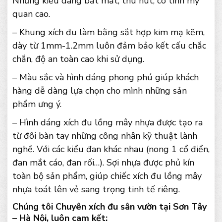
Những kiểu dáng bắt mắt, thu hút, có tính mỹ
quan cao.
– Khung xích đu làm bằng sắt hợp kim mạ kẽm,
dày từ 1mm-1.2mm luôn đảm bảo kết cấu chắc
chắn, độ an toàn cao khi sử dụng.
– Màu sắc và hình dáng phong phú giúp khách
hàng dễ dàng lựa chọn cho mình những sản
phẩm ưng ý.
– Hình dáng xích đu lồng mây nhựa được tạo ra
từ đôi bàn tay những công nhân kỹ thuật lành
nghề. Với các kiểu đan khác nhau (nong 1 cổ điển,
đan mắt cáo, đan rối…). Sợi nhựa được phủ kín
toàn bộ sản phẩm, giúp chiếc xích đu lồng mây
nhựa toát lên vẻ sang trọng tinh tế riêng.
Chúng tôi Chuyên xích đu sân vườn tại Sơn Tây
– Hà Nội, luôn cam kết: