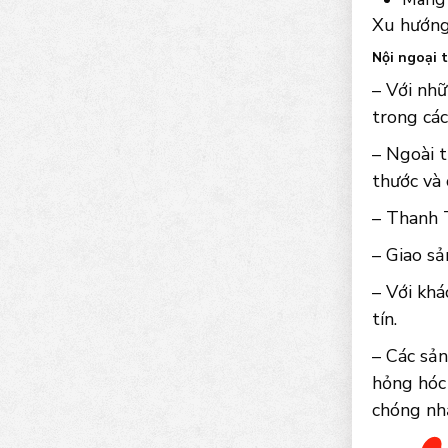
Xu hướng
Nội ngoại 
– Với nhữ
trong các
– Ngoài t
thước và
– Thanh T
– Giao sả
– Với khá
tín.
– Các sản
hỏng hóc 
chóng nh