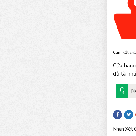
Cam kết chấ
Cửa hàng
dù là nhữ
N
Nhận Xét 