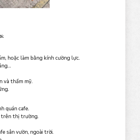
i:
m, hoặc làm bằng kính cường lực.
rắng…
ền và thẩm mỹ.
ứng.
nh quán cafe.
trên thị trường.
e sân vườn, ngoài trời.
n.