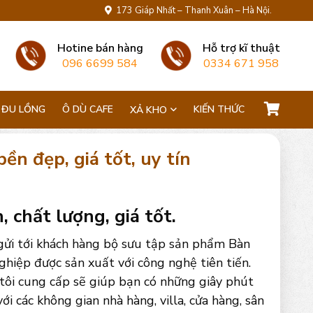
173 Giáp Nhất – Thanh Xuân – Hà Nội.
Hotine bán hàng
Hỗ trợ kĩ thuật
096 6699 584
0334 671 958
 ĐU LỒNG
Ô DÙ CAFE
KIẾN THỨC
XẢ KHO
n đẹp, giá tốt, uy tín
 chất lượng, giá tốt.
gửi tới khách hàng bộ sưu tập sản phẩm Bàn
hiệp được sản xuất với công nghệ tiên tiến.
 tôi cung cấp sẽ giúp bạn có những giây phút
i các không gian nhà hàng, villa, cửa hàng, sân