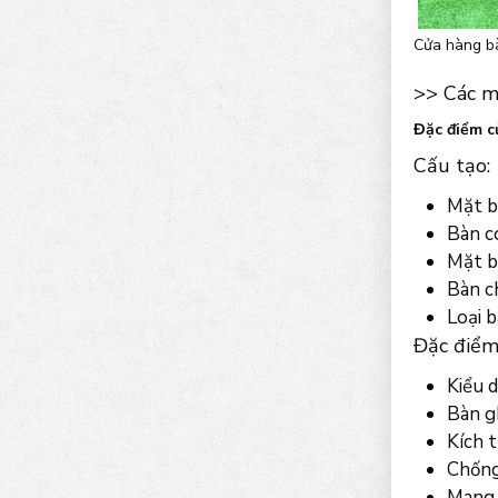
Cửa hàng bà
>> Các m
Đặc điểm c
Cấu tạo:
Mặt b
Bàn có
Mặt b
Bàn c
Loại b
Đặc điểm 
Kiểu d
Bàn g
Kích t
Chống 
Mang l