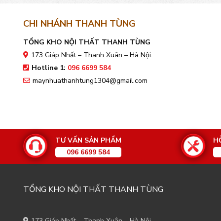
CHI NHÁNH THANH TÙNG
TỔNG KHO NỘI THẤT THANH TÙNG
173 Giáp Nhất – Thanh Xuân – Hà Nội.
Hotline 1:
096 6699 584
maynhuathanhtung1304@gmail.com
TƯ VẤN SẢN PHẨM
H
096 6699 584
TỔNG KHO NỘI THẤT THANH TÙNG
173 Giáp Nhất – Thanh Xuân – Hà Nội.