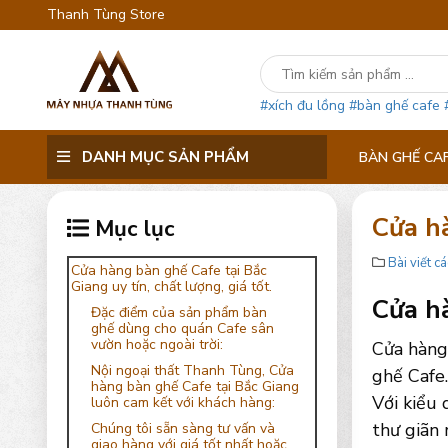
Thanh Tùng Store
#xích đu lồng
#bàn ghế cafe
DANH MỤC SẢN PHẨM
BÀN GHẾ CA
Cửa hà
Mục lục
Bài viết cá
Cửa hàng bàn ghế Cafe tại Bắc
Giang uy tín, chất lượng, giá tốt.
Cửa hà
Đặc điểm của sản phẩm bàn
ghế dùng cho quán Cafe sân
vườn hoặc ngoài trời:
Cửa hàng
Nội ngoại thất Thanh Tùng, Cửa
ghế Cafe.
hàng bàn ghế Cafe tại Bắc Giang
Với kiểu 
luôn cam kết với khách hàng:
thư giãn 
Chúng tôi sẵn sàng tư vấn và
giao hàng với giá tốt nhất hoặc