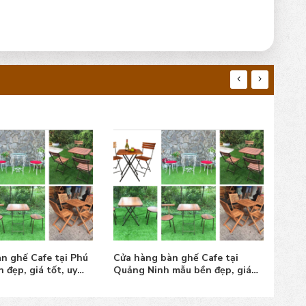
n ghế Cafe tại Phú
Cửa hàng bàn ghế Cafe tại
Cửa 
 đẹp, giá tốt, uy
Quảng Ninh mẫu bền đẹp, giá
Biên
tốt, uy tín
tín