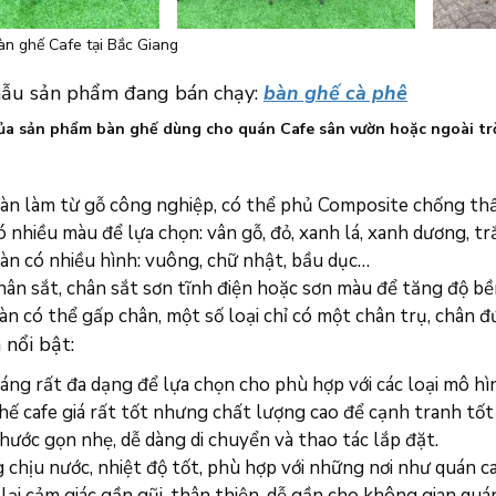
n ghế Cafe tại Bắc Giang
ẫu sản phẩm đang bán chạy:
bàn ghế cà phê
ủa sản phẩm bàn ghế dùng cho quán Cafe sân vườn hoặc ngoài trờ
àn làm từ gỗ công nghiệp, có thể phủ Composite chống thấ
 nhiều màu để lựa chọn: vân gỗ, đỏ, xanh lá, xanh dương, t
àn có nhiều hình: vuông, chữ nhật, bầu dục…
hân sắt, chân sắt sơn tĩnh điện hoặc sơn màu để tăng độ b
àn có thể gấp chân, một số loại chỉ có một chân trụ, chân đ
nổi bật:
áng rất đa dạng để lựa chọn cho phù hợp với các loại mô hì
hế cafe giá rất tốt nhưng chất lượng cao để cạnh tranh tốt 
hước gọn nhẹ, dễ dàng di chuyển và thao tác lắp đặt.
chịu nước, nhiệt độ tốt, phù hợp với những nơi như quán caf
ại cảm giác gần gũi, thân thiện, dễ gần cho không gian quá