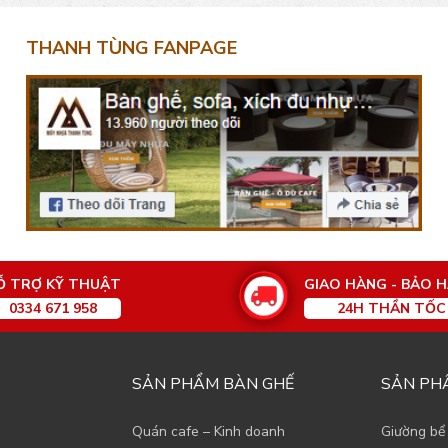
THANH TÙNG FANPAGE
Ỗ TRỢ KỸ THUẬT
GIAO HÀNG - BẢO 
0334 671 958
24H THẦN TỐC
SẢN PHẨM BÀN GHẾ
SẢN PH
Quán cafe – Kinh doanh
Giường bể