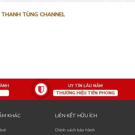
THANH TÙNG CHANNEL
HÀNH
UY TÍN LÂU NĂM
THƯƠNG HIỆU TIÊN PHONG
ẨM KHÁC
LIÊN KẾT HỮU ÍCH
 bơi
Chính sách bảo hành