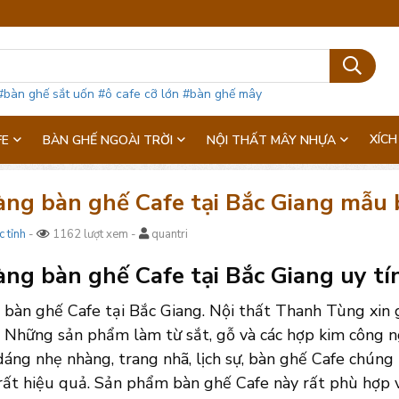
#bàn ghế sắt uốn
#ô cafe cỡ lớn
#bàn ghế mây
XÍCH
FE
BÀN GHẾ NGOÀI TRỜI
NỘI THẤT MÂY NHỰA
ng bàn ghế Cafe tại Bắc Giang mẫu bề
c tỉnh
-
1162 lượt xem -
quantri
ng bàn ghế Cafe tại Bắc Giang uy tín,
 bàn ghế Cafe tại Bắc Giang. Nội thất Thanh Tùng xin 
 Những sản phẩm làm từ sắt, gỗ và các hợp kim công ng
dáng nhẹ nhàng, trang nhã, lịch sự, bàn ghế Cafe chúng
rất hiệu quả. Sản phẩm bàn ghế Cafe này rất phù hợp vớ