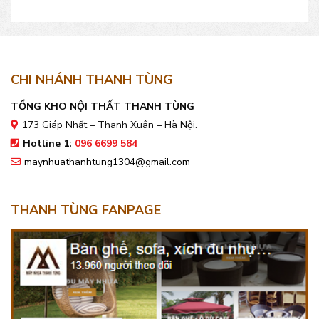
đẹp bền, giá tốt
mẫu đẹp, giá tốt
CHI NHÁNH THANH TÙNG
TỔNG KHO NỘI THẤT THANH TÙNG
173 Giáp Nhất – Thanh Xuân – Hà Nội.
Hotline 1:
096 6699 584
maynhuathanhtung1304@gmail.com
THANH TÙNG FANPAGE