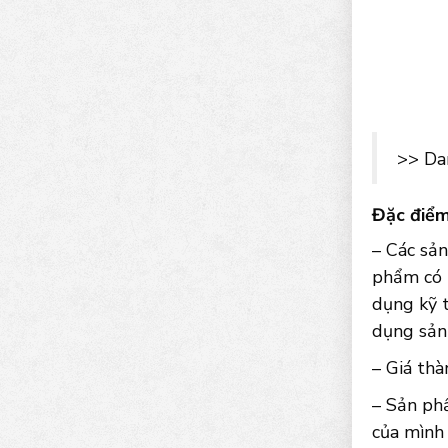
>> Da
Đặc điểm
– Các sản
phẩm có 
dụng kỹ t
dụng sản
– Giá thà
– Sản ph
của mình 