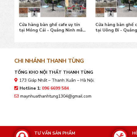
ín
Cửa hàng bàn ghế cafe uy tín
Cửa hàng bàn ghế ca
mẫu
tại Móng Cái - Quảng Ninh mẫu
tại Uông Bí - Quản
đẹp
đẹp
CHI NHÁNH THANH TÙNG
TỔNG KHO NỘI THẤT THANH TÙNG
173 Giáp Nhất – Thanh Xuân – Hà Nội.
Hotline 1:
096 6699 584
maynhuathanhtung1304@gmail.com
TƯ VẤN SẢN PHẨM
H