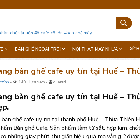
#bàn ghế sắt uốn
#ô cafe cỡ lớn
#bàn ghế mây
XÍCH
FE
BÀN GHẾ NGOÀI TRỜI
NỘI THẤT MÂY NHỰA
àng bàn ghế cafe uy tín tại Huế – T
c tỉnh
-
1491 lượt xem -
quantri
ng bàn ghế cafe uy tín tại Huế – Th
ẹp.
 bàn ghế cafe uy tín tại thành phố Huế – Thừa Thiên H
hẩm Bàn ghế Cafe. Sản phẩm làm từ sắt, hợp kim, chất 
có những giây phút thư giãn hiệu quả mà vẫn giữ được v