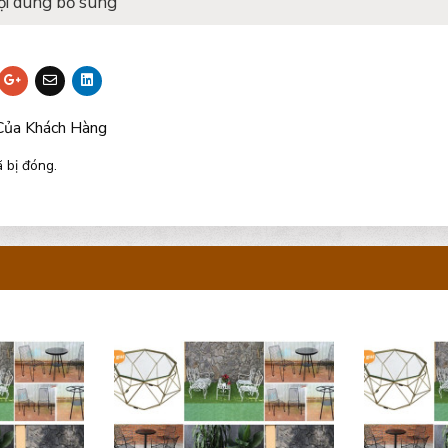
ội dung bổ sung
Của Khách Hàng
 bị đóng.