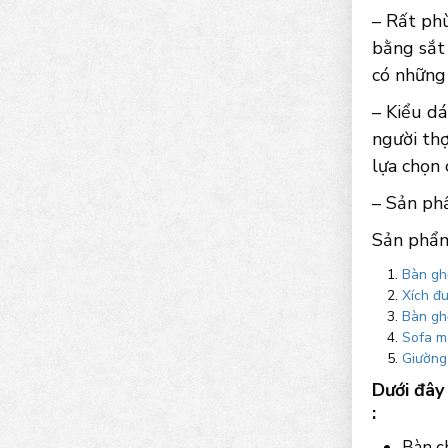
– Rất phù
bằng sắt
có những 
– Kiểu d
người thợ
lựa chọn
– Sản ph
Sản phẩm
Bàn gh
Xích đ
Bàn gh
Sofa m
Giường
Dưới đây
:
Bàn c