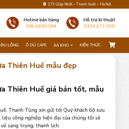
173 Giáp Nhất – Thanh Xuân – Hà Nội.
Hotine bán hàng
Hỗ trợ kĩ thuật
096 6699 584
0334 671 958
 ĐU LỒNG
Ô DÙ CAFE
KIẾN THỨC
XẢ KHO
hừa Thiên Huế mẫu đẹp
ừa Thiên Huế giá bán tốt, mẫu
uế. Thanh Tùng xin gửi tới Quý khách bộ sưu
liệu công nghiệp hiện đại của chúng tôi sẽ
ẻ sang trọng, thanh lịch.