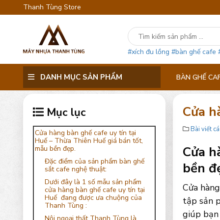
Thanh Tùng Store
#xích đu lồng
#bàn ghế cafe
DANH MỤC SẢN PHẨM
BÀN GHẾ CA
Cửa h
Mục lục
Bài viết cá
Cửa hàng bàn ghế cafe uy tín tại
Huế – Thừa Thiên Huế giá bán tốt,
Cửa hà
mẫu bền đẹp.
Đặc điểm của sản phẩm bàn ghế
bền đ
sắt cafe nghệ thuật:
Dưới đây là 1 số mẫu sản phẩm
Cửa hàng
cửa hàng bàn ghế cafe uy tín tại
Huế đang được ưa chuộng của
tập sản p
Thanh Tùng :
giúp bạn 
Nội ngoại thất Thanh Tùng là