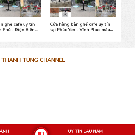
n ghế cafe uy tín
Cửa hàng bàn ghế cafe uy tín
Cửa 
n Phủ - Điện Biên
tại Phúc Yên - Vĩnh Phúc mẫu
tại 
đẹp
đẹp
THANH TÙNG CHANNEL
HÀNH
UY TÍN LÂU NĂM