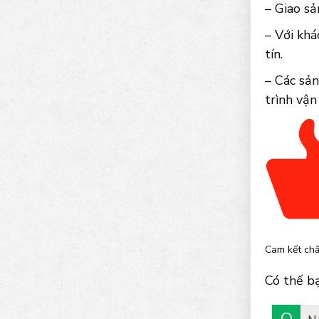
– Giao sả
– Với khá
tín.
– Các sả
trình vận
Cam kết chấ
Có thế b