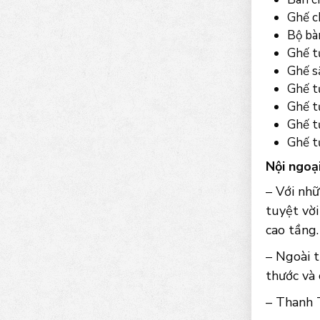
Ghế c
Bộ bà
Ghế t
Ghế s
Ghế t
Ghế t
Ghế t
Ghế tự
Nội ngoạ
– Với nhữ
tuyệt vời
cao tầng.
– Ngoài t
thước và
– Thanh T