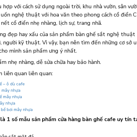
 hợp với cách sử dụng ngoài trời, khu nhà vườn, sân vư
 uốn nghệ thuật với hoa văn theo phong cách cổ điển 
nết cổ điển nhẹ nhàng, lịch sự, trang nhã.
áng đẹp hay xấu của sản phẩm bàn ghế sắt nghệ thuật 
, người kỹ thuật. Vì vậy, bạn nên tìm đến những cơ sở u
 cho mình sản phẩm ưng ý nhất.
ẩm nhẹ nhàng, dễ sửa chữa hay bảo hành.
 liên quan liên quan:
ế – ô dù cafe
u mây nhựa
ế mây nhựa
ây nhựa
 bể bơi mây nhựa
 là 1 số mẫu sản phẩm cửa hàng bàn ghế cafe uy tín
hân sắt mặt đá.