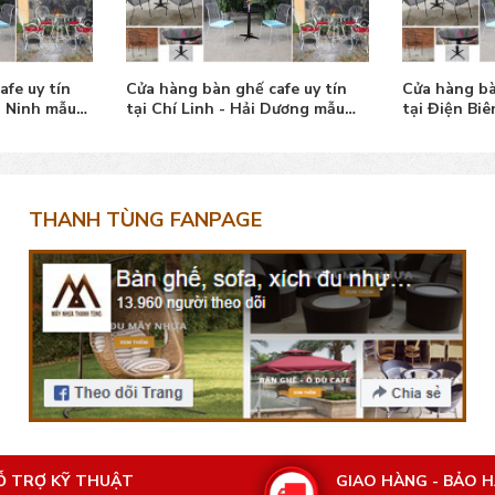
fe uy tín
Cửa hàng bàn ghế cafe uy tín
Cửa hàng bà
g Ninh mẫu
tại Chí Linh - Hải Dương mẫu
tại Điện Biê
đẹp
mẫu đẹp
THANH TÙNG FANPAGE
Ỗ TRỢ KỸ THUẬT
GIAO HÀNG - BẢO 