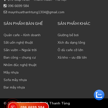
096 6699 584
maynhuathanhtung1304@gmail.com
SẢN PHẨM BÀN GHẾ
SẢN PHẨM KHÁC
Quán cafe – Kinh doanh
Giường bể bơi
Sắt uốn nghệ thuật
Xích đu dạng lồng
Sân vườn – Ngoài trời
Ô dù cafe cỡ lớn
Ban công – chung cư
Xả kho – ưu đãi lớn
Nhôm đúc nghệ thuật
Mây nhựa
Sofa mây nhựa
Bar mây nhựa
© 2021
Tổng Kho Nội Thất Thanh Tùng
096 6699 584