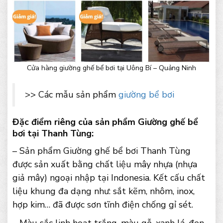
Cửa hàng giường ghế bể bơi tại Uông Bí – Quảng Ninh
>> Các mẫu sản phẩm
giường bể bơi
Đặc điểm riêng của sản phẩm Giường ghế bể
bơi tại Thanh Tùng:
– Sản phẩm Giường ghế bể bơi Thanh Tùng
được sản xuất bằng chất liệu mây nhựa (nhựa
giả mây) ngoại nhập tại Indonesia. Kết cấu chất
liệu khung đa dạng như: sắt kẽm, nhôm, inox,
hợp kim… đã được sơn tĩnh điện chống gỉ sét.
– Màu sắc linh hoạt trắng, màu gỗ, xanh lá, đen…