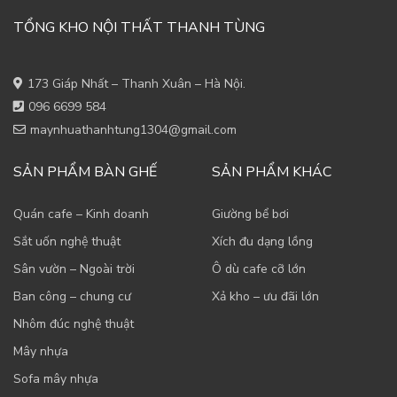
TỔNG KHO NỘI THẤT THANH TÙNG
173 Giáp Nhất – Thanh Xuân – Hà Nội.
096 6699 584
maynhuathanhtung1304@gmail.com
SẢN PHẨM BÀN GHẾ
SẢN PHẨM KHÁC
Quán cafe – Kinh doanh
Giường bể bơi
Sắt uốn nghệ thuật
Xích đu dạng lồng
Sân vườn – Ngoài trời
Ô dù cafe cỡ lớn
Ban công – chung cư
Xả kho – ưu đãi lớn
Nhôm đúc nghệ thuật
Mây nhựa
Sofa mây nhựa