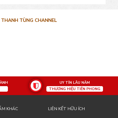
THANH TÙNG CHANNEL
HÀNH
UY TÍN LÂU NĂM
THƯƠNG HIỆU TIÊN PHONG
ẨM KHÁC
LIÊN KẾT HỮU ÍCH