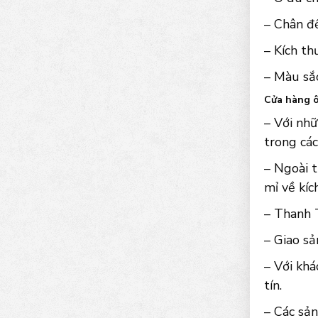
– Chân đ
– Kích t
– Màu sắc
Cửa hàng ô
– Với nhữ
trong các
– Ngoài t
mỉ về kíc
– Thanh T
– Giao sả
– Với khá
tín.
– Các sản