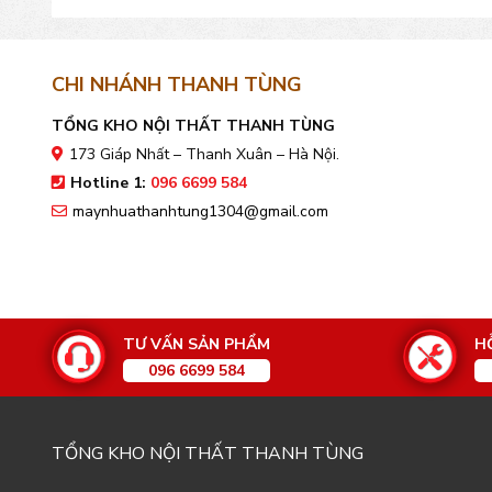
CHI NHÁNH THANH TÙNG
TỔNG KHO NỘI THẤT THANH TÙNG
173 Giáp Nhất – Thanh Xuân – Hà Nội.
Hotline 1:
096 6699 584
maynhuathanhtung1304@gmail.com
TƯ VẤN SẢN PHẨM
H
096 6699 584
TỔNG KHO NỘI THẤT THANH TÙNG