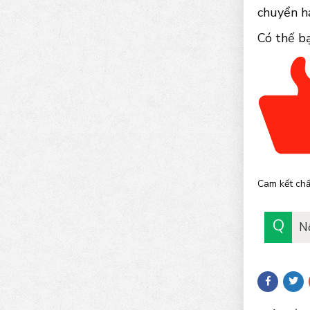
chuyển ha
Có thế b
Cam kết chấ
N