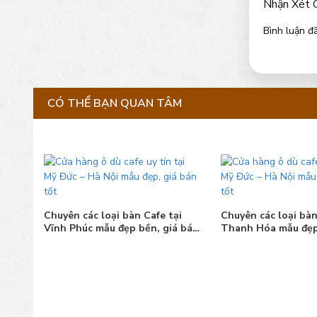
Nhận Xét 
Bình luận đã
CÓ THỂ BẠN QUAN TÂM
Chuyên các loại bàn Cafe tại
Chuyên các loại bàn
Vĩnh Phúc mẫu đẹp bền, giá bán
Thanh Hóa mẫu đẹp
tốt
bán tốt
ại
á bán