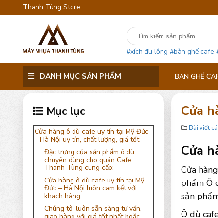
Thanh Tùng Store
#xích đu lồng
#bàn ghế cafe
DANH MỤC SẢN PHẨM
BÀN GHẾ CA
Cửa hà
Mục lục
Bài viết cá
Cửa hàng ô dù cafe uy tín tại Mỹ Đức
– Hà Nội uy tín, chất lượng, giá tốt.
Cửa hà
Đặc trưng của sản phẩm ô dù
chuyên dùng cho quán Cafe
Thanh Tùng cung cấp:
Cửa hàng 
Cửa hàng ô dù cafe uy tín tại Mỹ
phẩm Ô dù
Đức – Hà Nội luôn cam kết với
sản phẩm 
khách hàng:
Chúng tôi luôn sẵn sàng tư vấn,
Ô dù cafe
giao hàng với giá tốt nhất hoặc