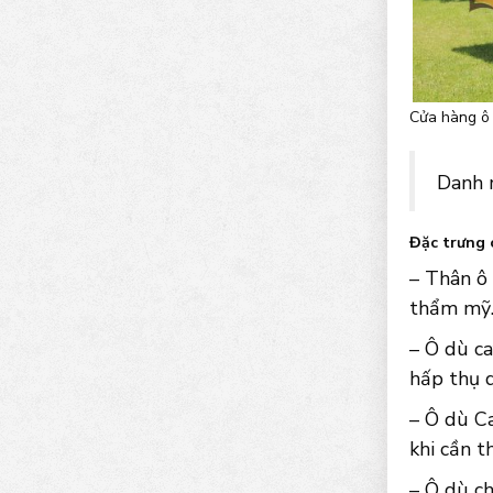
Cửa hàng ô 
Danh 
Đặc trưng 
– Thân ô
thẩm mỹ
– Ô dù ca
hấp thụ 
– Ô dù Ca
khi cần th
– Ô dù ch