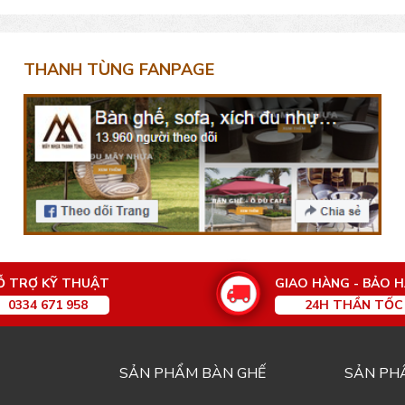
THANH TÙNG FANPAGE
Ỗ TRỢ KỸ THUẬT
GIAO HÀNG - BẢO 
0334 671 958
24H THẦN TỐC
SẢN PHẨM BÀN GHẾ
SẢN PH