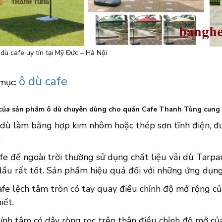
dù cafe uy tín tại Mỹ Đức – Hà Nội
ô dù cafe
mục:
của sản phẩm ô dù chuyên dùng cho quán Cafe Thanh Tùng cung 
 dù làm bằng hợp kim nhôm hoặc thép sơn tĩnh điện, đư
.
fe để ngoài trời thường sử dụng chất liệu vải dù Tarp
dầu rất tốt. Sản phẩm hiệu quả đối với những ứng dụng
fe lệch tâm tròn có tay quay điều chỉnh độ mở rộng củ
iết.
ính tâm có dây ròng rọc trên thân điều chỉnh độ mở của