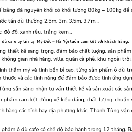
ế bằng đá nguyên khối có khối lượng 80kg – 100kg để
hước tán dù thường 2,5m, 3m, 3,5m, 3,7m…
: đỏ đô, xanh rêu, trắng kem…
 dù cafe uy tín tại Mỹ Đức – Hà Nội luôn cam kết với khách hàng:
ng thiết kế sang trọng, đảm bảo chất lượng, sản phẩm ô
 không gian nhà hàng, villa, quán cà phê, khu ngoài trời
ính thẩm mỹ và tính bền bỉ cao, từng sản phẩm ô dù trư
h thước và các tính năng để đảm bảo được tính ứng dụn
ùng sẵn sàng nhận tư vấn thiết kế và sản xuất các sản
n phẩm cam kết đúng về kiểu dáng, chất lượng, chuẩn về
ch hàng các tỉnh hay địa phương khác, Thanh Tùng vận 
 phẩm ô dù cafe có chế độ bảo hành trong 12 tháng. Bấ