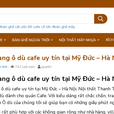
#bàn ghế sắt uốn
#ô cafe cỡ lớn
#bàn ghế mây
XÍCH
FE
BÀN GHẾ NGOÀI TRỜI
NỘI THẤT MÂY NHỰA
ng ô dù cafe uy tín tại Mỹ Đức – Hà 
c tỉnh
-
742 lượt xem -
quantri
ng ô dù cafe uy tín tại Mỹ Đức – Hà Nộ
ô dù cafe uy tín tại Mỹ Đức – Hà Nội. Nội thất Thanh T
 dành cho quán Cafe. Với kiểu dáng rất chắc chắn, tra
Ô dù của chúng tôi sẽ giúp bạn có những giây phút ngồ
 rất phù hợp với các không gian rộng như nhà hàng, vill