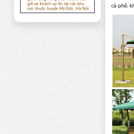
gửi xe khách uy tín tại các khu
cà phê, k
vực thuộc huyện Mỹ Đức, Hà Nội: