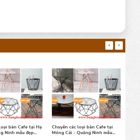
loại bàn Cafe tại Hạ
Chuyên các loại bàn Cafe tại
Chuy
ng Ninh mẫu đẹp
Móng Cái - Quảng Ninh mẫu
Uông
đẹp bền
bền