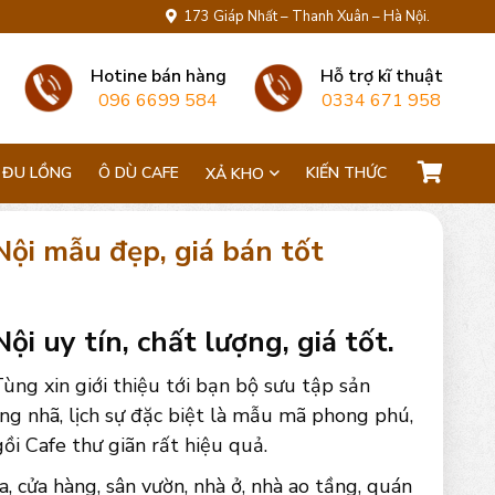
173 Giáp Nhất – Thanh Xuân – Hà Nội.
Hotine bán hàng
Hỗ trợ kĩ thuật
096 6699 584
0334 671 958
 ĐU LỒNG
Ô DÙ CAFE
KIẾN THỨC
XẢ KHO
Nội mẫu đẹp, giá bán tốt
i uy tín, chất lượng, giá tốt.
ùng xin giới thiệu tới bạn bộ sưu tập sản
ng nhã, lịch sự đặc biệt là mẫu mã phong phú,
i Cafe thư giãn rất hiệu quả.
a, cửa hàng, sân vườn, nhà ở, nhà ao tầng, quán