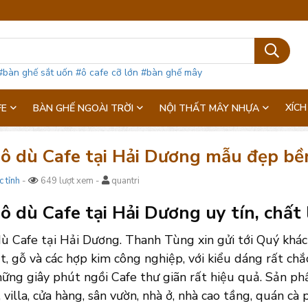
#bàn ghế sắt uốn
#ô cafe cỡ lớn
#bàn ghế mây
XÍCH
FE
BÀN GHẾ NGOÀI TRỜI
NỘI THẤT MÂY NHỰA
 ô dù Cafe tại Hải Dương mẫu đẹp bền,
c tỉnh
-
649 lượt xem -
quantri
 ô dù Cafe tại Hải Dương uy tín, chất
 dù Cafe tại Hải Dương. Thanh Tùng xin gửi tới Quý kh
t, gỗ và các hợp kim công nghiệp, với kiểu dáng rất chắc
ững giây phút ngồi Cafe thư giãn rất hiệu quả. Sản ph
 villa, cửa hàng, sân vườn, nhà ở, nhà cao tầng, quán cà 