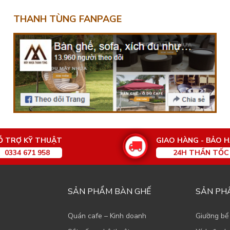
THANH TÙNG FANPAGE
Ỗ TRỢ KỸ THUẬT
GIAO HÀNG - BẢO 
0334 671 958
24H THẦN TỐC
SẢN PHẨM BÀN GHẾ
SẢN PH
Quán cafe – Kinh doanh
Giường bể