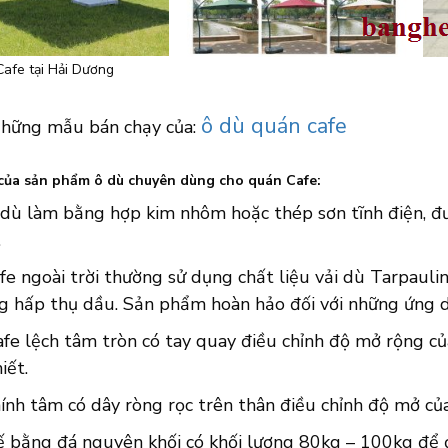
Cafe tại Hải Dương
ô dù quán cafe
hững mẫu bán chạy của:
của sản phẩm ô dù chuyên dùng cho quán Cafe:
 dù làm bằng hợp kim nhôm hoặc thép sơn tĩnh điện, đư
.
fe ngoài trời thường sử dụng chất liệu vải dù Tarpauli
g hấp thụ dầu. Sản phẩm hoàn hảo đối với những ứng d
fe lệch tâm tròn có tay quay điều chỉnh độ mở rộng củ
iết.
ính tâm có dây ròng rọc trên thân điều chỉnh độ mở của
ế bằng đá nguyên khối có khối lượng 80kg – 100kg để