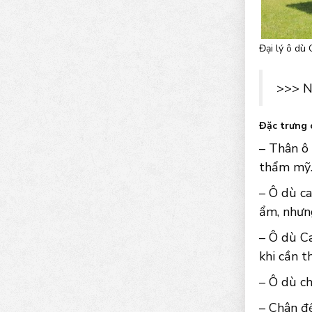
Đại lý ô dù 
>>> N
Đặc trưng 
– Thân ô
thẩm mỹ
– Ô dù ca
ẩm, nhưn
– Ô dù Ca
khi cần th
– Ô dù ch
– Chân đ