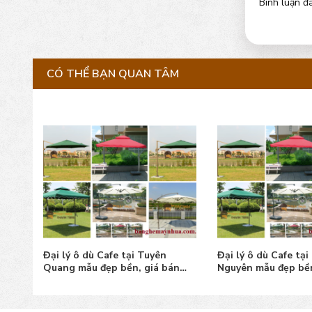
Bình luận đã
CÓ THỂ BẠN QUAN TÂM
ọ
Đại lý ô dù Cafe tại Tuyên
Đại lý ô dù Cafe tại
y tín
Quang mẫu đẹp bền, giá bán
Nguyên mẫu đẹp bền
tốt, uy tín
tốt, uy tín