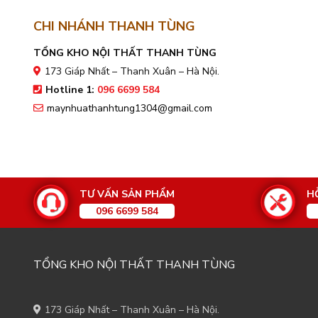
CHI NHÁNH THANH TÙNG
TỔNG KHO NỘI THẤT THANH TÙNG
173 Giáp Nhất – Thanh Xuân – Hà Nội.
Hotline 1:
096 6699 584
maynhuathanhtung1304@gmail.com
TƯ VẤN SẢN PHẨM
H
096 6699 584
TỔNG KHO NỘI THẤT THANH TÙNG
173 Giáp Nhất – Thanh Xuân – Hà Nội.