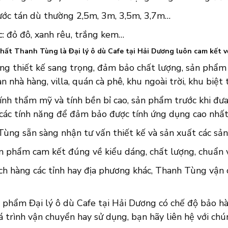
hước tán dù thường 2,5m, 3m, 3,5m, 3,7m…
: đỏ đô, xanh rêu, trắng kem…
thất Thanh Tùng là Đại lý ô dù Cafe tại Hải Dương luôn cam kết v
ng thiết kế sang trọng, đảm bảo chất lượng, sản phẩm ô
n nhà hàng, villa, quán cà phê, khu ngoài trời, khu biệt
ính thẩm mỹ và tính bền bỉ cao, sản phẩm trước khi đưa 
 các tính năng để đảm bảo được tính ứng dụng cao nhất
ùng sẵn sàng nhận tư vấn thiết kế và sản xuất các sản
n phẩm cam kết đúng về kiểu dáng, chất lượng, chuẩn về
ch hàng các tỉnh hay địa phương khác, Thanh Tùng vận 
 phẩm Đại lý ô dù Cafe tại Hải Dương có chế độ bảo hà
 trình vận chuyển hay sử dụng, bạn hãy liên hệ với chú