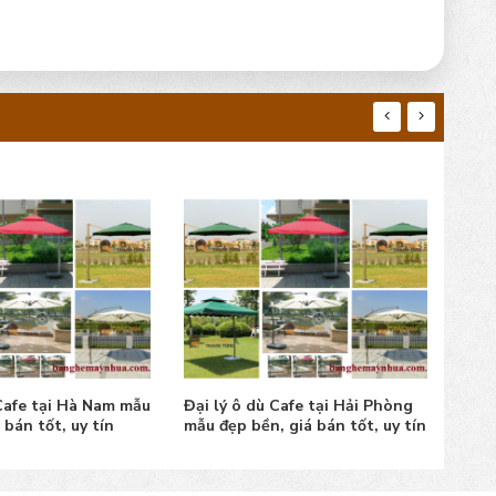
 Cafe tại Hà Nam mẫu
Đại lý ô dù Cafe tại Hải Phòng
Đại 
 bán tốt, uy tín
mẫu đẹp bền, giá bán tốt, uy tín
mẫu 