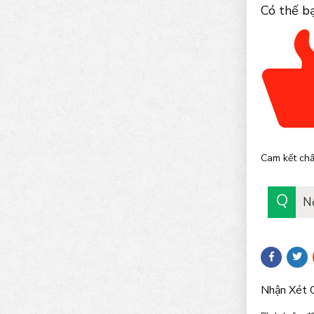
Có thế b
Cam kết chấ
N
Nhận Xét 