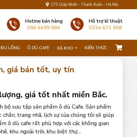
173 Giáp Nhất – Thanh Xuân – Hà Nội.
Hotine bán hàng
Hỗ trợ kĩ thuật
096 6699 584
0334 671 958
 ĐU LỒNG
Ô DÙ CAFE
KIẾN THỨC
XẢ KHO
 giá bán tốt, uy tín
 lượng, giá tốt nhất miền Bắc.
ách bộ sưu tập sản phẩm ô dù Cafe. Sản phẩm
 chắn, trang nhã, lịch sự của chúng tôi sẽ giúp
ẩm ô dù cafe rất phù hợp với các không gian
phê, khu ngoài trời, khu biệt thự…