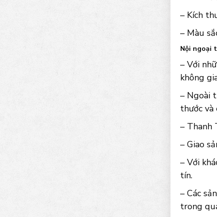
– Kích t
– Màu sắc
Nội ngoại 
– Với nhữ
không gia
– Ngoài t
thước và
– Thanh T
– Giao sả
– Với khá
tín.
– Các sản
trong quá