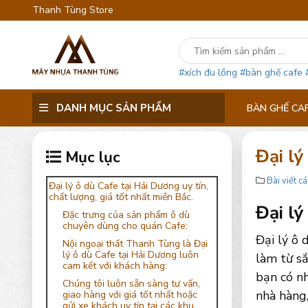
Thanh Tùng Store
#xích đu lồng
#bàn ghế cafe
DANH MỤC SẢN PHẨM
BÀN GHẾ CA
Đại lý
Mục lục
Bài viết cá
Đại lý ô dù Cafe tại Hải Dương uy tín,
chất lượng, giá tốt nhất miền Bắc.
Đại lý
Đặc trưng của sản phẩm ô dù
chuyên dùng cho quán Cafe:
Đại lý ô
Nội ngoại thất Thanh Tùng là Đại
lý ô dù Cafe tại Hải Dương luôn
làm từ sắ
cam kết với khách hàng:
bạn có nh
Chúng tôi luôn sẵn sàng tư vấn,
nhà hàng,
giao hàng với giá tốt nhất hoặc
gửi xe khách uy tín tại các khu