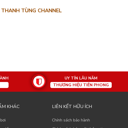
THANH TÙNG CHANNEL
HÀNH
UY TÍN LÂU NĂM
THƯƠNG HIỆU TIÊN PHONG
ẨM KHÁC
LIÊN KẾT HỮU ÍCH
 bơi
Chính sách bảo hành