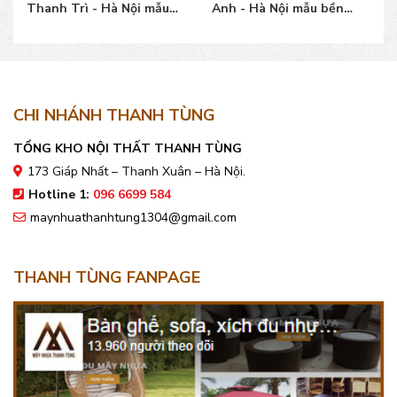
Thanh Trì - Hà Nội mẫu
Anh - Hà Nội mẫu bền
bền đẹp, giá bán tốt
đẹp, giá bán tốt
CHI NHÁNH THANH TÙNG
TỔNG KHO NỘI THẤT THANH TÙNG
173 Giáp Nhất – Thanh Xuân – Hà Nội.
Hotline 1:
096 6699 584
maynhuathanhtung1304@gmail.com
THANH TÙNG FANPAGE