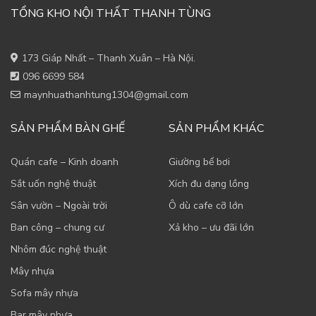
TỔNG KHO NỘI THẤT THANH TÙNG
173 Giáp Nhất – Thanh Xuân – Hà Nội.
096 6699 584
maynhuathanhtung1304@gmail.com
SẢN PHẨM BÀN GHẾ
SẢN PHẨM KHÁC
Quán cafe – Kinh doanh
Giường bể bơi
Sắt uốn nghệ thuật
Xích đu dạng lồng
Sân vườn – Ngoài trời
Ô dù cafe cỡ lớn
Ban công – chung cư
Xả kho – ưu đãi lớn
Nhôm đúc nghệ thuật
Mây nhựa
Sofa mây nhựa
Bar mây nhựa