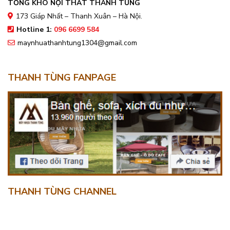
TỔNG KHO NỘI THẤT THANH TÙNG
173 Giáp Nhất – Thanh Xuân – Hà Nội.
Hotline 1:
096 6699 584
maynhuathanhtung1304@gmail.com
THANH TÙNG FANPAGE
THANH TÙNG CHANNEL