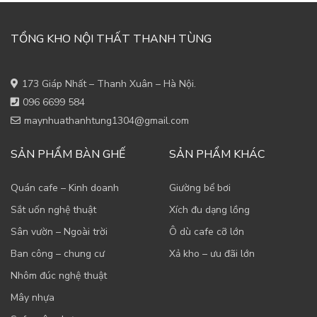
TỔNG KHO NỘI THẤT THANH TÙNG
173 Giáp Nhất – Thanh Xuân – Hà Nội.
096 6699 584
maynhuathanhtung1304@gmail.com
SẢN PHẨM BÀN GHẾ
SẢN PHẨM KHÁC
Quán cafe – Kinh doanh
Giường bể bơi
Sắt uốn nghệ thuật
Xích đu dạng lồng
Sân vườn – Ngoài trời
Ô dù cafe cỡ lớn
Ban công – chung cư
Xả kho – ưu đãi lớn
Nhôm đúc nghệ thuật
Mây nhựa