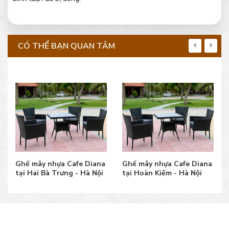
CÓ THỂ BẠN QUAN TÂM
mây nhựa Cafe Diana
Ghế mây nhựa Cafe Diana
Ghế mây 
Hai Bà Trưng - Hà Nội
tại Hoàn Kiếm - Hà Nội
tại Ba Đì