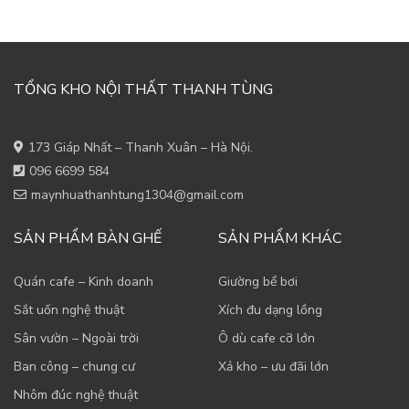
TỔNG KHO NỘI THẤT THANH TÙNG
173 Giáp Nhất – Thanh Xuân – Hà Nội.
096 6699 584
maynhuathanhtung1304@gmail.com
SẢN PHẨM BÀN GHẾ
SẢN PHẨM KHÁC
Quán cafe – Kinh doanh
Giường bể bơi
Sắt uốn nghệ thuật
Xích đu dạng lồng
Sân vườn – Ngoài trời
Ô dù cafe cỡ lớn
Ban công – chung cư
Xả kho – ưu đãi lớn
Nhôm đúc nghệ thuật