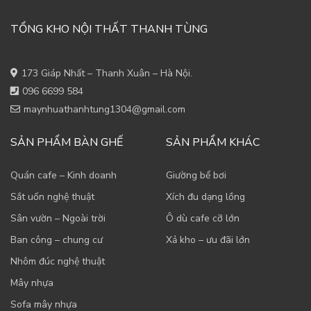
TỔNG KHO NỘI THẤT THANH TÙNG
173 Giáp Nhất – Thanh Xuân – Hà Nội.
096 6699 584
maynhuathanhtung1304@gmail.com
SẢN PHẨM BÀN GHẾ
SẢN PHẨM KHÁC
Quán cafe – Kinh doanh
Giường bể bơi
Sắt uốn nghệ thuật
Xích đu dạng lồng
Sân vườn – Ngoài trời
Ô dù cafe cỡ lớn
Ban công – chung cư
Xả kho – ưu đãi lớn
Nhôm đúc nghệ thuật
Mây nhựa
Sofa mây nhựa