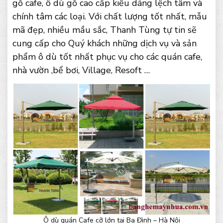
gỗ cafe, ô dù gỗ cao cấp kiểu dáng lệch tâm và
chính tâm các loại. Với chất lượng tốt nhất, mẫu
mã đẹp, nhiều mầu sắc, Thanh Tùng tự tin sẽ
cung cấp cho Quý khách những dịch vụ và sản
phẩm ô dù tốt nhất phục vụ cho các quán cafe,
nhà vườn ,bể bơi, Village, Resoft …
Ô dù quán Cafe cỡ lớn tại Ba Đình – Hà Nội