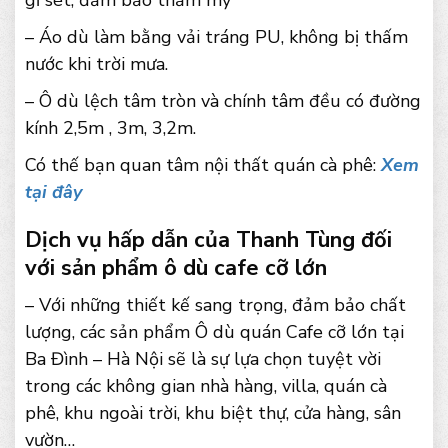
gỉ sét, đảm bảo thẩm mỹ
– Áo dù làm bằng vải tráng PU, không bị thấm
nước khi trời mưa.
– Ô dù lệch tâm tròn và chính tâm đều có đường
kính 2,5m , 3m, 3,2m.
Có thế bạn quan tâm nội thất quán cà phê:
Xem
tại đây
Dịch vụ hấp dẫn của Thanh Tùng đối
với sản phẩm ô dù cafe cỡ lớn
– Với những thiết kế sang trọng, đảm bảo chất
lượng, các sản phẩm Ô dù quán Cafe cỡ lớn tại
Ba Đình – Hà Nội sẽ là sự lựa chọn tuyệt vời
trong các không gian nhà hàng, villa, quán cà
phê, khu ngoài trời, khu biệt thự, cửa hàng, sân
vườn…