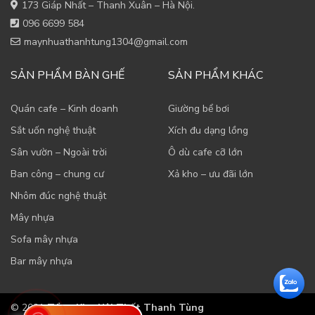
173 Giáp Nhất – Thanh Xuân – Hà Nội.
096 6699 584
maynhuathanhtung1304@gmail.com
SẢN PHẨM BÀN GHẾ
SẢN PHẨM KHÁC
Quán cafe – Kinh doanh
Giường bể bơi
Sắt uốn nghệ thuật
Xích đu dạng lồng
Sân vườn – Ngoài trời
Ô dù cafe cỡ lớn
Ban công – chung cư
Xả kho – ưu đãi lớn
Nhôm đúc nghệ thuật
Mây nhựa
Sofa mây nhựa
Bar mây nhựa
© 2021
Tổng Kho Nội Thất Thanh Tùng