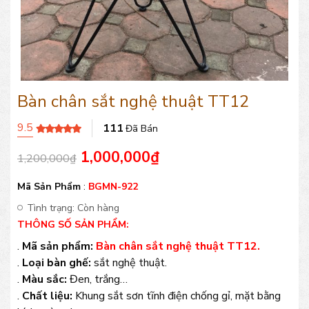
Bàn chân sắt nghệ thuật TT12
9.5
111
Đã Bán
1,000,000
₫
1,200,000
₫
Mã Sản Phẩm
:
BGMN-922
Tình trạng:
Còn hàng
THÔNG SỐ SẢN PHẨM:
.
Mã sản phẩm:
Bàn chân sắt nghệ thuật TT12.
.
Loại bàn ghế:
sắt nghệ thuật.
.
Màu sắc:
Đen, trắng…
.
Chất liệu:
Khung sắt sơn tĩnh điện chống gỉ, mặt bằng