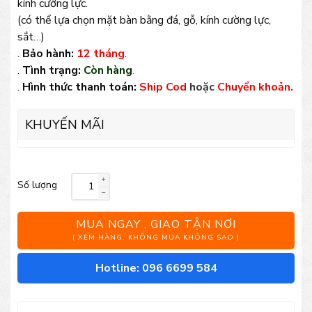
kính cường lực.
(có thể lựa chọn mặt bàn bằng đá, gỗ, kính cường lực,
sắt…)
.
Bảo hành:
12 tháng
.
.
Tình trạng:
Còn hàng
.
.
Hình thức thanh toán:
Ship Cod
hoặc
Chuyển khoản.
KHUYẾN MÃI
Số lượng
Bàn
chân
MUA NGAY , GIAO TẬN NƠI
sắt
( XEM HÀNG, KHÔNG MUA KHÔNG SAO )
nghệ
Hotline: 096 6699 584
thuật
TT12