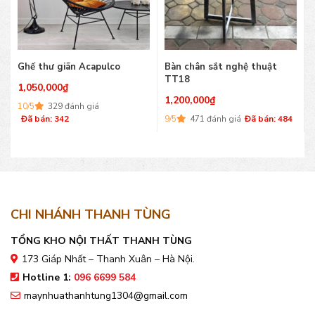
Ghế thư giãn Acapulco
Bàn chân sắt nghệ thuật
TT18
1,050,000
₫
1,200,000
₫
10/5
329 đánh giá
Đã bán: 342
9/5
471 đánh giá
Đã bán: 484
CHI NHÁNH THANH TÙNG
TỔNG KHO NỘI THẤT THANH TÙNG
173 Giáp Nhất – Thanh Xuân – Hà Nội.
Hotline 1:
096 6699 584
maynhuathanhtung1304@gmail.com