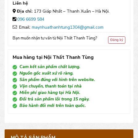
Liên hệ
số
Địa chỉ:
173 Giáp Nhất – Thanh Xuân – Hà Nội.
096 6699 584
lượng
Email:
maynhuathanhtung1304@gmail.com
Bạn muốn nhận tư vấn từ Nội Thất Thanh Tùng?
Đăng ký
Mua hàng tại Nội Thất Thanh Tùng
Cam kết sản phẩm chất lượng.
Nguồn gốc xuất xứ rõ ràng.
Sản phẩm đúng với hình trên website.
Vận chuyển, thanh toán tại nhà
Miễn phí giao hàng tại Hà Nội.
Đổi trả sản phẩm lỗi trong 15 ngày.
Bảo hành đổi mới trên toàn quốc.
MÔ TẢ SẢN PHẨM