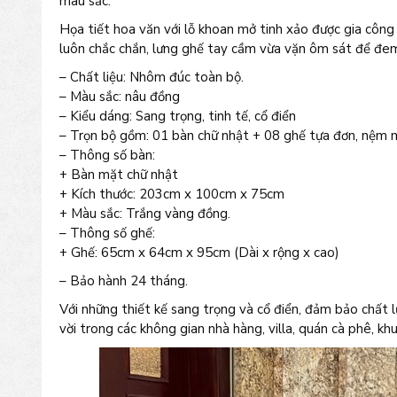
màu sắc.
Họa tiết hoa văn với lỗ khoan mở tinh xảo được gia côn
luôn chắc chắn, lưng ghế tay cầm vừa vặn ôm sát để đem 
– Chất liệu: Nhôm đúc toàn bộ.
– Màu sắc: nâu đồng
– Kiểu dáng: Sang trọng, tinh tế, cổ điển
– Trọn bộ gồm: 01 bàn chữ nhật + 08 ghế tựa đơn, nệm 
– Thông số bàn:
+ Bàn mặt chữ nhật
+ Kích thước: 203cm x 100cm x 75cm
+ Màu sắc: Trắng vàng đồng.
– Thông số ghế:
+ Ghế: 65cm x 64cm x 95cm (Dài x rộng x cao)
– Bảo hành 24 tháng.
Với những thiết kế sang trọng và cổ điển, đảm bảo chấ
vời trong các không gian nhà hàng, villa, quán cà phê, khu