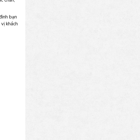
c chắn,
đình bạn
 vị khách