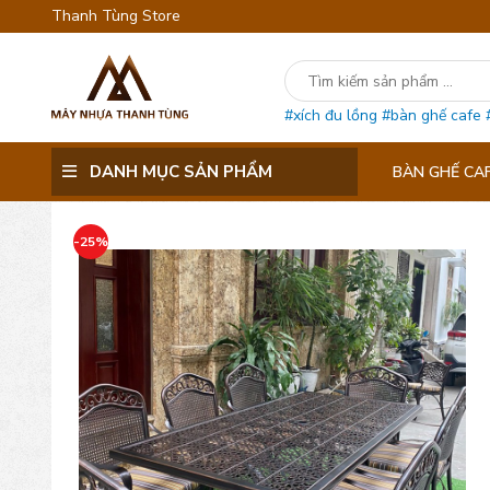
Thanh Tùng Store
#xích đu lồng
#bàn ghế cafe
DANH MỤC SẢN PHẨM
BÀN GHẾ CA
-25%