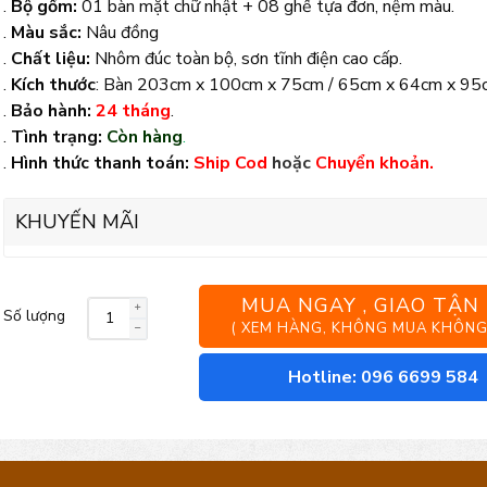
.
Bộ gồm:
01 bàn mặt chữ nhật + 08 ghế tựa đơn, nệm màu.
.
Màu sắc:
Nâu đồng
.
Chất liệu:
Nhôm đúc toàn bộ, sơn tĩnh điện cao cấp.
.
Kích thước
: Bàn 203cm x 100cm x 75cm / 65cm x 64cm x 95
.
Bảo hành:
24 tháng
.
.
Tình trạng:
Còn hàng
.
.
Hình thức thanh toán:
Ship Cod
hoặc
Chuyển khoản.
KHUYẾN MÃI
MUA NGAY , GIAO TẬN
Số lượng
Bộ
( XEM HÀNG, KHÔNG MUA KHÔNG
bàn
Hotline: 096 6699 584
08
ghế
nhôm