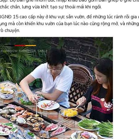
ts đẹp. Bộ bàn ghế nhôm đúc nhập khẩu bao gồm bàn ghép 6 ghế chắ
ắc chắn, lưng vừa khít tạo sự thoải mái khi ngồi.
GNĐ 15 cao cấp này ở khu vực sân vườn, để những lúc rảnh rỗi gia 
 dụng mà còn khiến khu vườn của bạn lúc nào cũng rộng mở, và những
rò chuyện.