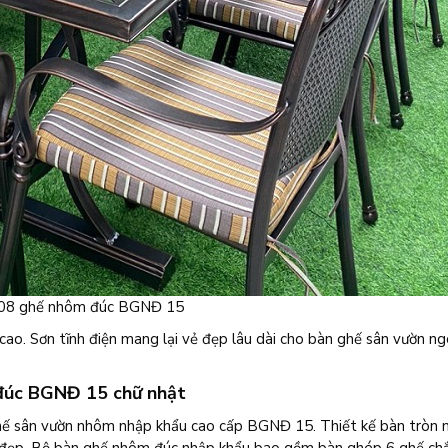
 08 ghế nhôm đúc BGNĐ 15
o. Sơn tĩnh điện mang lại vẻ đẹp lâu dài cho bàn ghế sân vườn ngo
 đúc BGNĐ 15 chữ nhật
 ghế sân vườn nhôm nhập khẩu cao cấp BGNĐ 15. Thiết kế bàn tròn