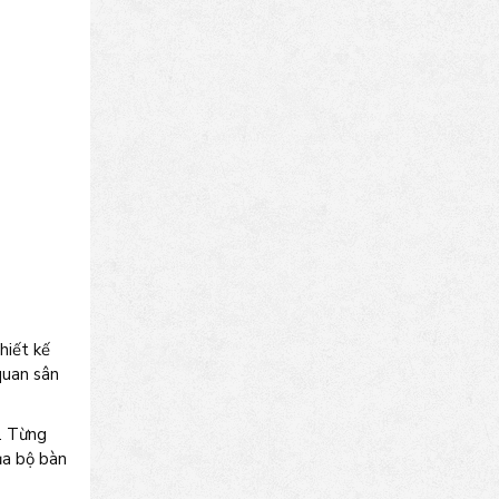
hiết kế
quan sân
m. Từng
ủa bộ bàn