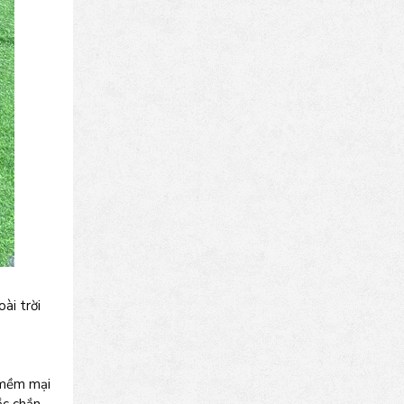
ài trời
 mềm mại