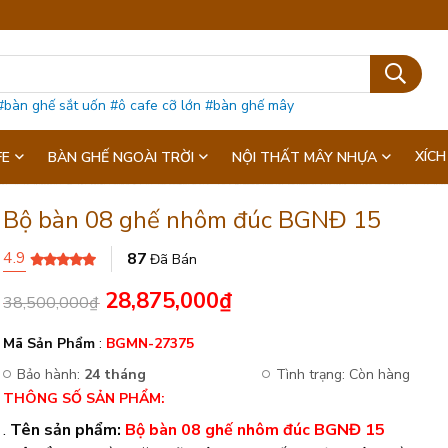
#bàn ghế sắt uốn
#ô cafe cỡ lớn
#bàn ghế mây
XÍCH
FE
BÀN GHẾ NGOÀI TRỜI
NỘI THẤT MÂY NHỰA
Bộ bàn 08 ghế nhôm đúc BGNĐ 15
4.9
87
Đã Bán
28,875,000
₫
38,500,000
₫
Mã Sản Phẩm
:
BGMN-27375
Bảo hành:
24 tháng
Tình trạng:
Còn hàng
THÔNG SỐ SẢN PHẨM:
.
Tên sản phẩm:
Bộ bàn 08 ghế nhôm đúc BGNĐ 15