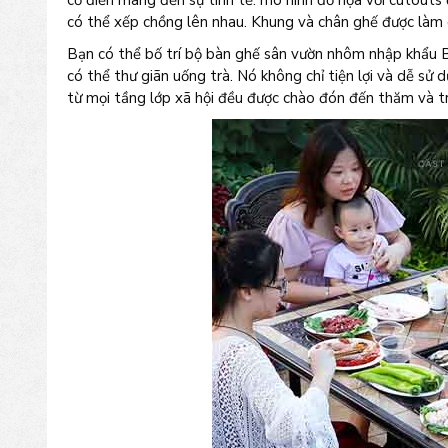
cổ điển mang đến sự tinh tế. mô hình đồ họa với cutou
có thể xếp chồng lên nhau. Khung và chân ghế được làm ch
Bạn có thể bố trí bộ bàn ghế sân vườn nhôm nhập khẩu B
có thể thư giãn uống trà. Nó không chỉ tiện lợi và dễ sử
từ mọi tầng lớp xã hội đều được chào đón đến thăm và t