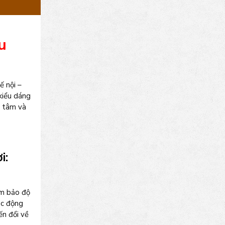
u
ế nội –
kiểu dáng
n tâm và
i:
ảm bảo độ
ác động
ến đổi về