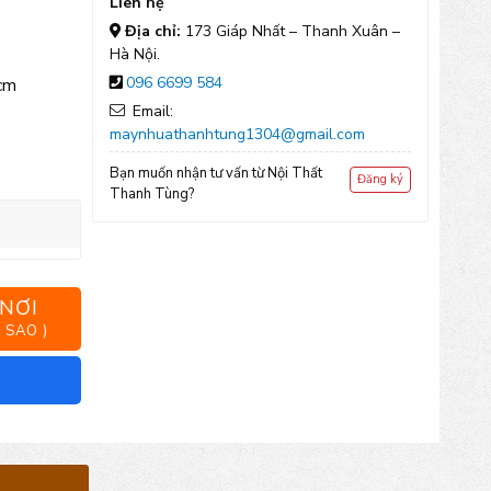
Liên hệ
Địa chỉ:
173 Giáp Nhất – Thanh Xuân –
Hà Nội.
096 6699 584
cm
Email:
maynhuathanhtung1304@gmail.com
Bạn muốn nhận tư vấn từ Nội Thất
Đăng ký
Thanh Tùng?
 NƠI
 SAO )