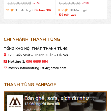
13,500,000
₫
8,500,000
₫
-25%
-20%
9/5
350 đánh giá
Đã bán: 382
8.3/5
208 đánh giá
Đã bán: 229
CHI NHÁNH THANH TÙNG
TỔNG KHO NỘI THẤT THANH TÙNG
173 Giáp Nhất – Thanh Xuân – Hà Nội.
Hotline 1:
096 6699 584
maynhuathanhtung1304@gmail.com
THANH TÙNG FANPAGE