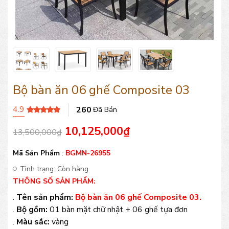
Bộ bàn ăn 06 ghế Composite 03
4.9
260
Đã Bán
10,125,000
₫
13,500,000
₫
Mã Sản Phẩm
:
BGMN-26955
Tình trạng:
Còn hàng
THÔNG SỐ SẢN PHẨM:
.
Tên sản phẩm:
Bộ bàn ăn 06 ghế Composite 03.
.
Bộ gồm:
01 bàn mặt chữ nhật + 06 ghế tựa đơn
.
Màu sắc:
vàng