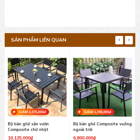
SẢN PHẨM LIÊN QUAN
GIẢM 3,375,000đ
GIẢM 1,700,000đ
Bộ bàn ghế sân vườn
Bộ bàn ghế Composite vuông
Composite chữ nhật
ngoài trời
10,125,000
₫
6,800,000
₫