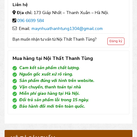
Composite
Liên hệ
03
Địa chỉ:
173 Giáp Nhất – Thanh Xuân – Hà Nội.
096 6699 584
số
Email:
maynhuathanhtung1304@gmail.com
lượng
Bạn muốn nhận tư vấn từ Nội Thất Thanh Tùng?
Đăng ký
Mua hàng tại Nội Thất Thanh Tùng
Cam kết sản phẩm chất lượng.
Nguồn gốc xuất xứ rõ ràng.
Sản phẩm đúng với hình trên website.
Vận chuyển, thanh toán tại nhà
Miễn phí giao hàng tại Hà Nội.
Đổi trả sản phẩm lỗi trong 15 ngày.
Bảo hành đổi mới trên toàn quốc.