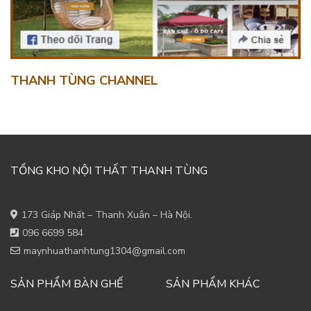
THANH TÙNG CHANNEL
TỔNG KHO NỘI THẤT THANH TÙNG
173 Giáp Nhất – Thanh Xuân – Hà Nội.
096 6699 584
maynhuathanhtung1304@gmail.com
SẢN PHẨM BÀN GHẾ
SẢN PHẨM KHÁC