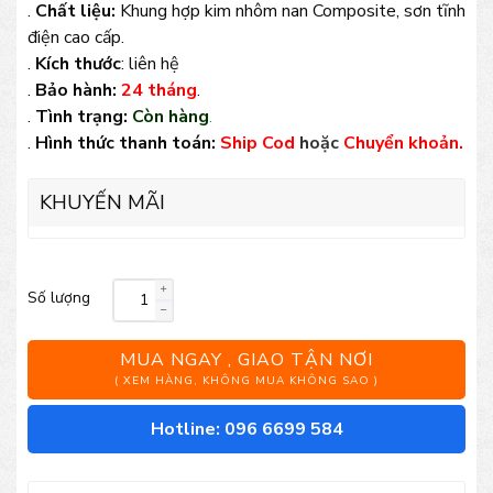
.
Chất liệu:
Khung hợp kim nhôm nan Composite, sơn tĩnh
điện cao cấp.
.
Kích thước
: liên hệ
.
Bảo hành:
24 tháng
.
.
Tình trạng:
Còn hàng
.
.
Hình thức thanh toán:
Ship Cod
hoặc
Chuyển khoản.
KHUYẾN MÃI
Số lượng
Bộ
bàn
MUA NGAY , GIAO TẬN NƠI
ăn
( XEM HÀNG, KHÔNG MUA KHÔNG SAO )
06
Hotline: 096 6699 584
ghế