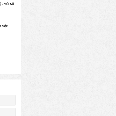
t với số
h vận