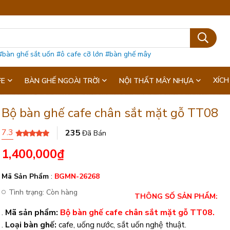
#bàn ghế sắt uốn
#ô cafe cỡ lớn
#bàn ghế mây
XÍCH
FE
BÀN GHẾ NGOÀI TRỜI
NỘI THẤT MÂY NHỰA
Bộ bàn ghế cafe chân sắt mặt gỗ TT08
7.3
235
Đã Bán
1,400,000
₫
Mã Sản Phẩm
:
BGMN-26268
Tình trạng:
Còn hàng
THÔNG SỐ SẢN PHẨM:
.
Mã sản phẩm:
Bộ bàn ghế cafe chân sắt mặt gỗ TT08.
.
Loại bàn ghế:
cafe, uống nước, sắt uốn nghệ thuật.