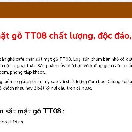
chân
sắt
mặt
ặt gỗ TT08 chất lượng, độc đáo,
gỗ
TT08
số
 bàn ghế cafe chân sắt mặt gỗ TT08. Loại sản phẩm bàn nhỏ có ki
an nội – ngoại thất. Sản phẩm này phù hợp với không gian cafe, quá
lượng
room, phòng tiếp khách…
luôn có giá trị thẩm mỹ cao với chất lượng đảm bảo. Chúng tôi l
 khách nhau hay ở bất kỳ nơi đâu trên cả nước.
n sắt mặt gỗ TT08 :
heo chỉ định