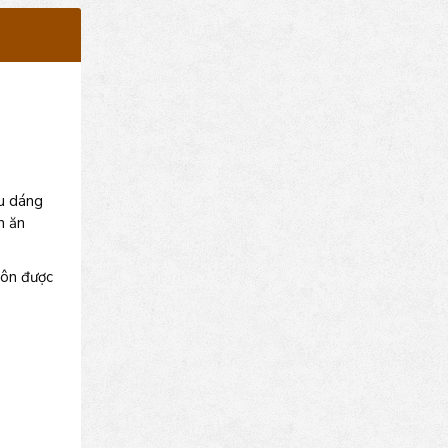
ểu dáng
n ăn
uôn được