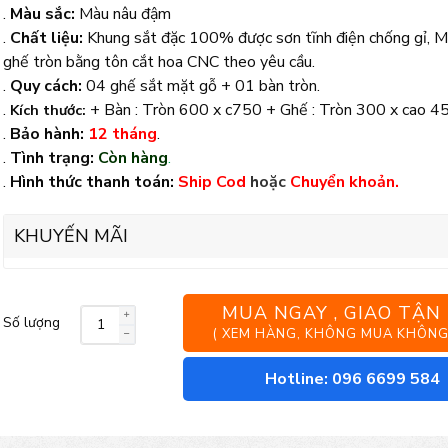
.
Màu sắc:
Màu nâu đậm
.
Chất liệu:
Khung sắt đặc 100% được sơn tĩnh điện chống gỉ, M
ghế tròn bằng tôn cắt hoa CNC theo yêu cầu.
.
Quy cách:
04 ghế sắt mặt gỗ + 01 bàn tròn.
.
+ Bàn : Tròn 600 x c750 + Ghế : Tròn 300 x cao 4
Kích thước:
.
Bảo hành:
12 tháng
.
.
Tình trạng:
Còn hàng
.
.
Hình thức thanh toán:
Ship Cod
hoặc
Chuyển khoản.
KHUYẾN MÃI
MUA NGAY , GIAO TẬN
Số lượng
Bộ
( XEM HÀNG, KHÔNG MUA KHÔNG
bàn
Hotline: 096 6699 584
ghế
cafe