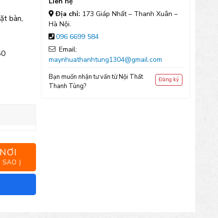
Liên hệ
Địa chỉ:
173 Giáp Nhất – Thanh Xuân –
ặt bàn,
Hà Nội.
096 6699 584
Email:
50
maynhuathanhtung1304@gmail.com
Bạn muốn nhận tư vấn từ Nội Thất
Đăng ký
Thanh Tùng?
 NƠI
 SAO )