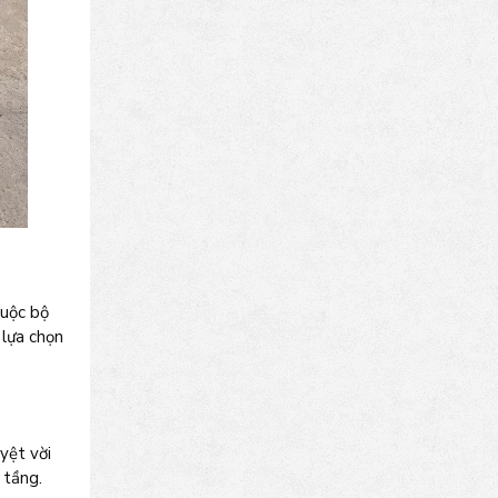
huộc bộ
 lựa chọn
yệt vời
 tầng.