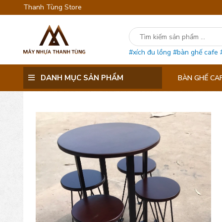
Thanh Tùng Store
#xích đu lồng
#bàn ghế cafe
DANH MỤC SẢN PHẨM
BÀN GHẾ CA