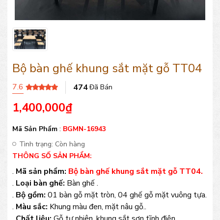
Bộ bàn ghế khung sắt mặt gỗ TT04
7.6
474
Đã Bán
1,400,000
₫
Mã Sản Phẩm
:
BGMN-16943
Tình trạng:
Còn hàng
THÔNG SỐ SẢN PHẨM:
.
Mã sản phẩm:
Bộ bàn ghế khung sắt mặt gỗ TT04.
.
Loại bàn ghế:
Bàn ghế .
.
Bộ gồm:
01 bàn gỗ mặt tròn, 04 ghế gỗ mặt vuông tựa.
.
Màu sắc:
Khung màu đen, mặt nâu gỗ..
.
Chất liệu:
Gỗ tự nhiên, khung sắt sơn tĩnh điện.