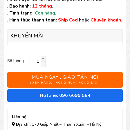
.
Bảo hành:
12 tháng
.
.
Tình trạng:
Còn hàng
.
.
Hình thức thanh toán:
Ship Cod
hoặc
Chuyển khoản.
KHUYẾN MÃI
Số lượng
Bộ
bàn
MUA NGAY , GIAO TẬN NƠI
ghế
( XEM HÀNG, KHÔNG MUA KHÔNG SAO )
khung
Hotline: 096 6699 584
sắt
mặt
Liên hệ
gỗ
Địa chỉ:
173 Giáp Nhất – Thanh Xuân – Hà Nội.