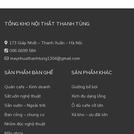
TỔNG KHO NỘI THẤT THANH TÙNG
173 Giáp Nhất – Thanh Xuân – Hà Nội.
096 6699 584
maynhuathanhtung1304@gmail.com
SẢN PHẨM BÀN GHẾ
SẢN PHẨM KHÁC
Quán cafe – Kinh doanh
Giường bể bơi
Sắt uốn nghệ thuật
Xích đu dạng lồng
Sân vườn – Ngoài trời
Ô dù cafe cỡ lớn
Ban công – chung cư
Xả kho – ưu đãi lớn
Nhôm đúc nghệ thuật
Mây nhựa