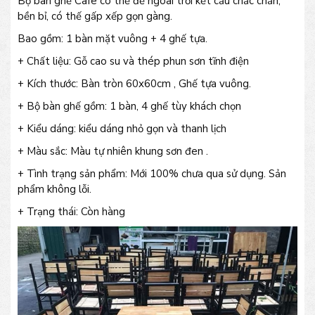
Bộ bàn ghế Cafe có thể để ngoài trời kết cấu chắc chắn,
bền bỉ, có thế gấp xếp gọn gàng.
Bao gồm: 1 bàn mặt vuông + 4 ghế tựa.
+ Chất liệu: Gỗ cao su và thép phun sơn tĩnh điện
+ Kích thước: Bàn tròn 60x60cm , Ghế tựa vuông.
+ Bộ bàn ghế gồm: 1 bàn, 4 ghế tùy khách chọn
+ Kiểu dáng: kiểu dáng nhỏ gọn và thanh lịch
+ Màu sắc: Màu tự nhiên khung sơn đen .
+ Tình trạng sản phẩm: Mới 100% chưa qua sử dụng. Sản
phẩm không lỗi.
+ Trạng thái: Còn hàng