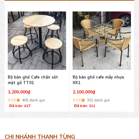
Bộ bàn ghế Cafe chân sắt
Bộ bàn ghế cafe mây nhựa
mặt gỗ TT01
XK1
1,200,000
₫
2,100,000
₫
9.5/5
405 đánh giá
9.5/5
301 đánh giá
Đã bán: 427
Đã bán: 311
CHI NHÁNH THANH TÙNG