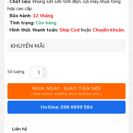
.
Chất liệu:
Khung sắt sơn tĩnh điện, sợi mây nhựa tổng
hợp cao cấp.
.
Bảo hành:
12 tháng
.
.
Tình trạng:
Còn hàng
.
.
Hình thức thanh toán:
Ship Cod
hoặc
Chuyển khoản.
KHUYẾN MÃI
Số lượng
Bộ
bàn
MUA NGAY , GIAO TẬN NƠI
ghế
( XEM HÀNG, KHÔNG MUA KHÔNG SAO )
mây
Hotline: 096 6699 584
nhựa
TT19
Liên hệ