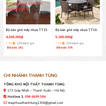
Bộ bàn ghế mây nhựa TT15
Bộ bàn ghế mây nhựa TT16
4,500,000
₫
5,200,000
₫
7.3/5
239 đánh giá
7.2/5
334 đánh giá
Đã bán: 251
Đã bán: 375
CHI NHÁNH THANH TÙNG
TỔNG KHO NỘI THẤT THANH TÙNG
173 Giáp Nhất – Thanh Xuân – Hà Nội.
Hotline 1:
096 6699 584
maynhuathanhtung1304@gmail.com