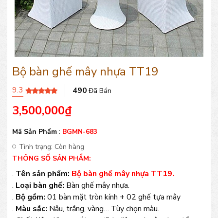
Bộ bàn ghế mây nhựa TT19
9.3
490
Đã Bán
3,500,000
₫
Mã Sản Phẩm
:
BGMN-683
Tình trạng:
Còn hàng
THÔNG SỐ SẢN PHẨM:
.
Tên sản phẩm:
Bộ bàn ghế mây nhựa TT19.
.
Loại bàn ghế:
Bàn ghế mây nhựa.
.
Bộ gồm:
01 bàn mặt tròn kính + 02 ghế tựa mây
.
Màu sắc:
Nâu, trắng, vàng… Tùy chọn màu.