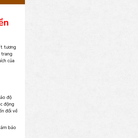
ền
ất tương
 trang
ích của
bảo độ
ác động
ến đổi về
 đảm bảo