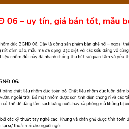
BGNĐ
06
06 – uy tín, giá bán tốt, mẫu b
số
lượng
 nhôm đúc BGNĐ 06. Đây là dòng sản phẩm bàn ghế nội – ngoại th
ng rất đảm bảo, mẫu mã đa dạng, đặc biệt với các kiểu dáng vô cùng
ất liệu nhôm đúc này đã nhanh chóng thu hút sự quan tâm và yêu th
BGNĐ 06:
bằng chất liệu nhôm đúc toàn bộ. Chất liệu nhôm đúc luôn đảm 
 vườn, ngoài trời. Bề mặt nhôm được sơn tĩnh điện chống rỉ và các t
ôm có thể dễ dàng làm sạch bằng nước hay xà phòng mà không bị bi
g bởi các kỹ thuật tay nghề cao. Khung và chân ghế được tính toán
lại sự thoải mái cho người ngồi.