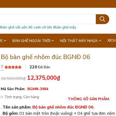
#bàn ghế sắt uốn
#ô cafe cỡ lớn
#bàn ghế mây
XÍCH
FE
BÀN GHẾ NGOÀI TRỜI
NỘI THẤT MÂY NHỰA
Bộ bàn ghế nhôm đúc BGNĐ 06
7
220
Đã Bán
12,375,000
₫
16,500,000
₫
Mã Sản Phẩm
:
BGMN-3984
Tình trạng:
Còn hàng
THÔNG SỐ SẢN PHẨM:
.
Tên sản phẩm:
Bộ bàn ghế nhôm đúc BGNĐ 06.
.
Bộ gồm:
01 bàn mặt tròn (hoặc vuông) + 04 ghế tựa đơn, nệm