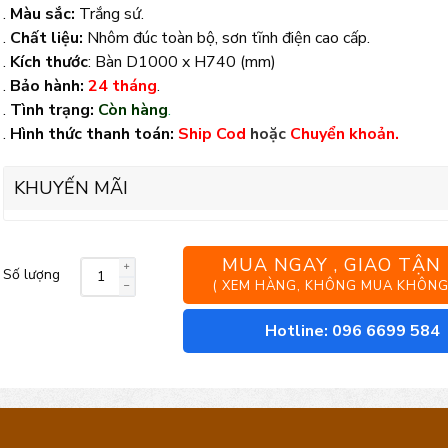
.
Màu sắc:
Trắng sứ.
.
Chất liệu:
Nhôm đúc toàn bộ, sơn tĩnh điện cao cấp.
.
Kích thước
: Bàn D1000 x H740 (mm)
.
Bảo hành:
24 tháng
.
.
Tình trạng:
Còn hàng
.
.
Hình thức thanh toán:
Ship Cod
hoặc
Chuyển khoản.
KHUYẾN MÃI
MUA NGAY , GIAO TẬN
Số lượng
Bộ
( XEM HÀNG, KHÔNG MUA KHÔNG
bàn
Hotline: 096 6699 584
ghế
nhôm
đúc