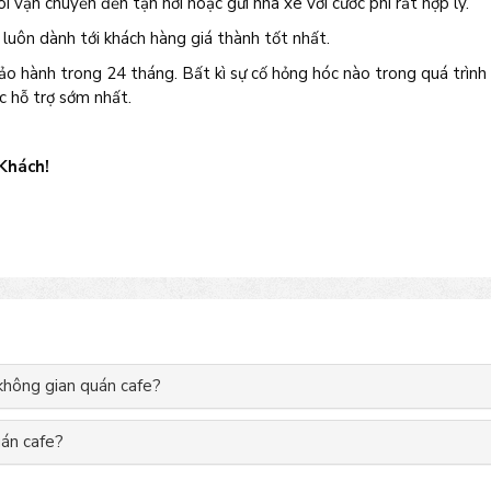
ôi vận chuyển đến tận nơi hoặc gửi nhà xe với cước phí rất hợp lý.
uôn dành tới khách hàng giá thành tốt nhất.
o hành trong 24 tháng. Bất kì sự cố hỏng hóc nào trong quá trình
c hỗ trợ sớm nhất.
 Khách!
 không gian quán cafe?
uán cafe?