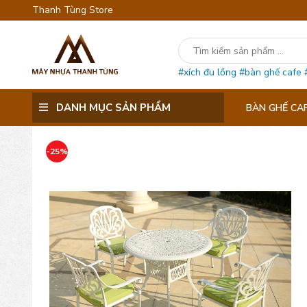
Thanh Tùng Store
#xích đu lồng
#bàn ghế cafe
DANH MỤC SẢN PHẨM
BÀN GHẾ CA
-25%