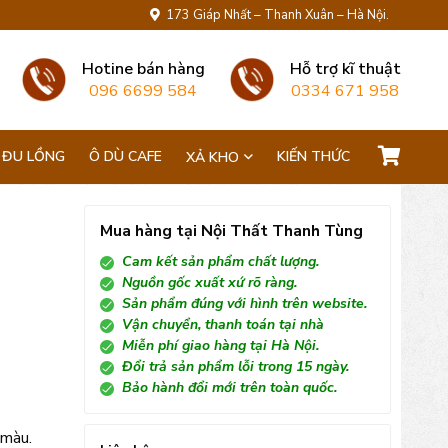
173 Giáp Nhất – Thanh Xuân – Hà Nội.
Hotine bán hàng
Hỗ trợ kĩ thuật
096 6699 584
0334 671 958
 ĐU LỒNG
Ô DÙ CAFE
KIẾN THỨC
XẢ KHO
Mua hàng tại Nội Thất Thanh Tùng
Cam kết sản phẩm chất lượng.
Nguồn gốc xuất xứ rõ ràng.
Sản phẩm đúng với hình trên website.
Vận chuyển, thanh toán tại nhà
Miễn phí giao hàng tại Hà Nội.
Đổi trả sản phẩm lỗi trong 15 ngày.
Bảo hành đổi mới trên toàn quốc.
 màu.