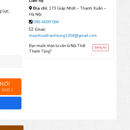
Liên hệ
Địa chỉ:
173 Giáp Nhất – Thanh Xuân –
 lực.
Hà Nội.
096 6699 584
Email:
maynhuathanhtung1304@gmail.com
Bạn muốn nhận tư vấn từ Nội Thất
Đăng ký
Thanh Tùng?
 NƠI
 SAO )