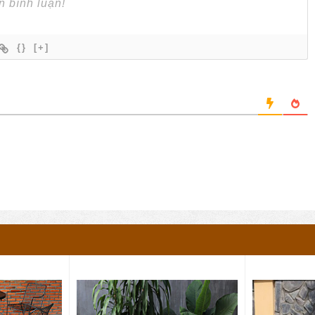
{}
[+]