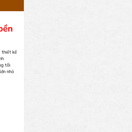
 bền
 thiết kế
nh
g tôi
lớn nhỏ