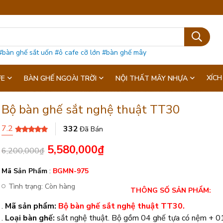
#bàn ghế sắt uốn
#ô cafe cỡ lớn
#bàn ghế mây
XÍCH
FE
BÀN GHẾ NGOÀI TRỜI
NỘI THẤT MÂY NHỰA
Bộ bàn ghế sắt nghệ thuật TT30
7.2
332
Đã Bán
5,580,000
₫
6,200,000
₫
Mã Sản Phẩm
:
BGMN-975
Tình trạng:
Còn hàng
THÔNG SỐ SẢN PHẨM:
.
Mã sản phẩm:
Bộ bàn ghế sắt nghệ thuật TT30.
.
Loại bàn ghế:
sắt nghệ thuật. Bộ gồm 04 ghế tựa có nệm + 01