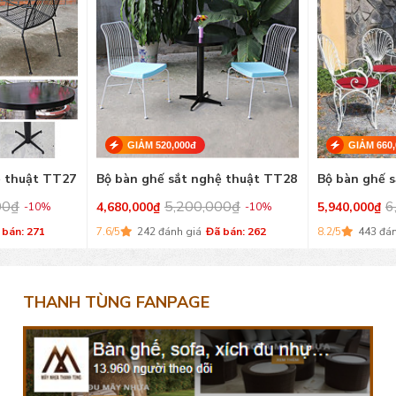
GIẢM 520,000đ
GIẢM 660,
ệ thuật TT27
Bộ bàn ghế sắt nghệ thuật TT28
Bộ bàn ghế 
00
₫
5,200,000
₫
6
4,680,000
₫
5,940,000
₫
-10%
-10%
 bán: 271
7.6/5
242 đánh giá
Đã bán: 262
8.2/5
443 đán
THANH TÙNG FANPAGE