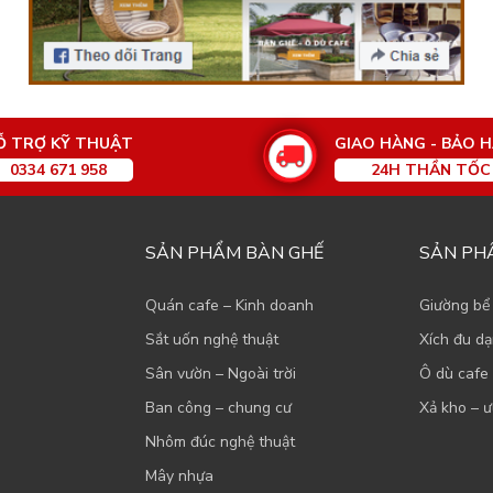
Ỗ TRỢ KỸ THUẬT
GIAO HÀNG - BẢO 
0334 671 958
24H THẦN TỐC
SẢN PHẨM BÀN GHẾ
SẢN PH
Quán cafe – Kinh doanh
Giường bể
Sắt uốn nghệ thuật
Xích đu d
Sân vườn – Ngoài trời
Ô dù cafe 
Ban công – chung cư
Xả kho – ư
Nhôm đúc nghệ thuật
Mây nhựa