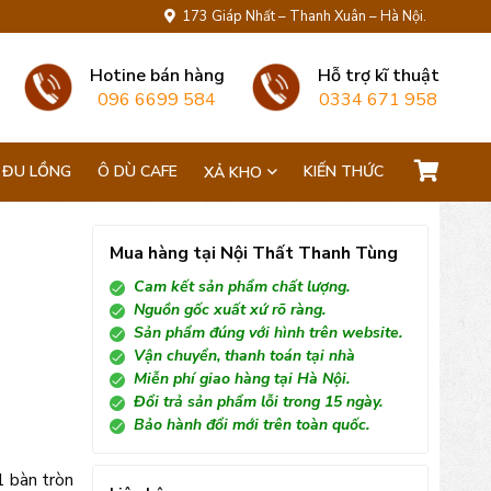
173 Giáp Nhất – Thanh Xuân – Hà Nội.
Hotine bán hàng
Hỗ trợ kĩ thuật
096 6699 584
0334 671 958
 ĐU LỒNG
Ô DÙ CAFE
KIẾN THỨC
XẢ KHO
Mua hàng tại Nội Thất Thanh Tùng
Cam kết sản phẩm chất lượng.
Nguồn gốc xuất xứ rõ ràng.
Sản phẩm đúng với hình trên website.
Vận chuyển, thanh toán tại nhà
Miễn phí giao hàng tại Hà Nội.
Đổi trả sản phẩm lỗi trong 15 ngày.
Bảo hành đổi mới trên toàn quốc.
 bàn tròn