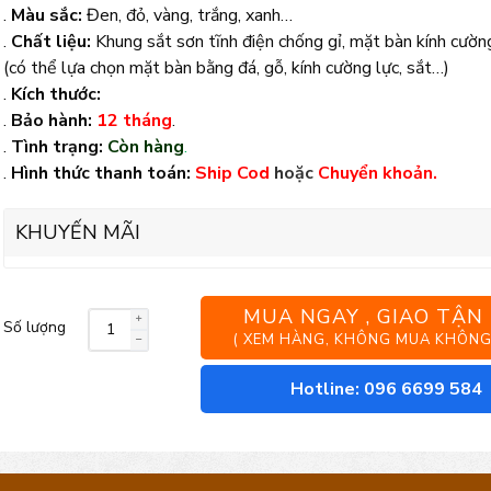
.
Màu sắc:
Đen, đỏ, vàng, trắng, xanh…
.
Chất liệu:
Khung sắt sơn tĩnh điện chống gỉ, mặt bàn kính cường
(có thể lựa chọn mặt bàn bằng đá, gỗ, kính cường lực, sắt…)
.
Kích thước:
.
Bảo hành:
12 tháng
.
.
Tình trạng:
Còn hàng
.
.
Hình thức thanh toán:
Ship Cod
hoặc
Chuyển khoản.
KHUYẾN MÃI
MUA NGAY , GIAO TẬN
Số lượng
Bộ
( XEM HÀNG, KHÔNG MUA KHÔNG
bàn
Hotline: 096 6699 584
ghế
sắt
nghệ