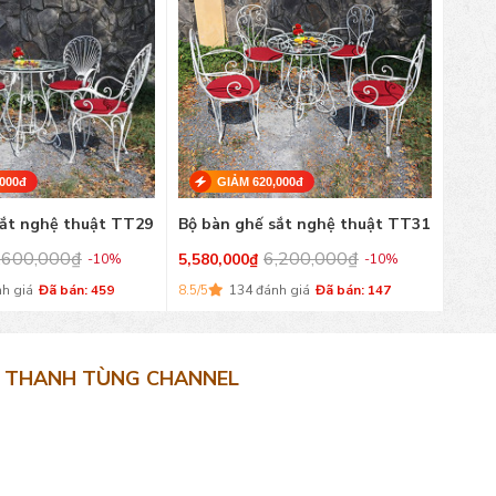
000đ
GIẢM 620,000đ
sắt nghệ thuật TT29
Bộ bàn ghế sắt nghệ thuật TT31
Bộ b
,600,000
₫
6,200,000
₫
8,600
5,580,000
₫
-10%
-10%
7.5/5
h giá
Đã bán: 459
8.5/5
134 đánh giá
Đã bán: 147
THANH TÙNG CHANNEL