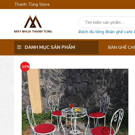
Thanh Tùng Store
#xích đu lồng
#bàn ghế cafe
DANH MỤC SẢN PHẨM
BÀN GHẾ CA
-10%