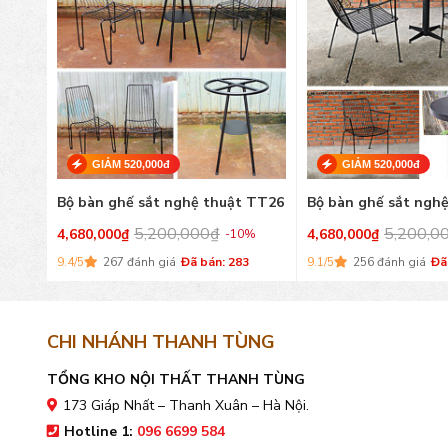
GIẢM 520,000đ
GIẢM 520,000đ
 TT25
Bộ bàn ghế sắt nghệ thuật TT26
Bộ bàn ghế sắt ngh
5,200,000
₫
5,200,0
4,680,000
₫
4,680,000
₫
%
-10%
9.4/5
267 đánh giá
Đã bán: 283
9.1/5
256 đánh giá
Đã
CHI NHÁNH THANH TÙNG
TỔNG KHO NỘI THẤT THANH TÙNG
173 Giáp Nhất – Thanh Xuân – Hà Nội.
Hotline 1:
096 6699 584