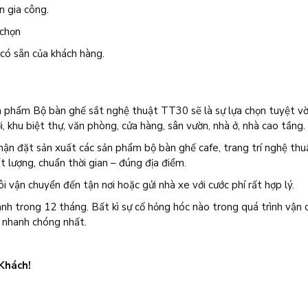
n gia công.
 chọn
có sẵn của khách hàng.
ản phẩm Bộ bàn ghế sắt nghệ thuật TT30 sẽ là sự lựa chọn tuyệt vờ
i, khu biệt thự, văn phòng, cửa hàng, sân vườn, nhà ở, nhà cao tầng.
hận đặt sản xuất các sản phẩm bộ bàn ghế cafe, trang trí nghệ thuậ
 lượng, chuẩn thời gian – đúng địa điểm.
ôi vận chuyển đến tận nơi hoặc gửi nhà xe với cước phí rất hợp lý.
h trong 12 tháng. Bất kì sự cố hỏng hóc nào trong quá trình vận 
ợ nhanh chóng nhất.
 Khách!