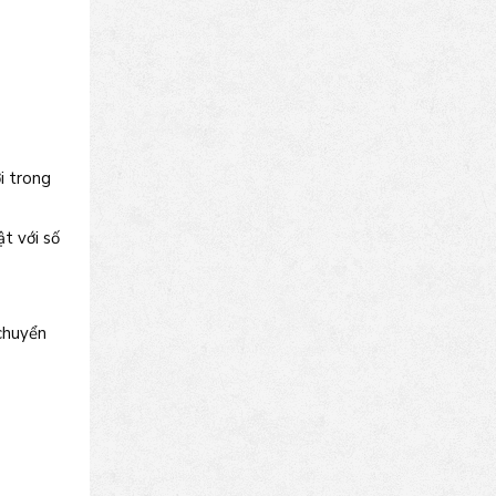
i trong
t với số
chuyển