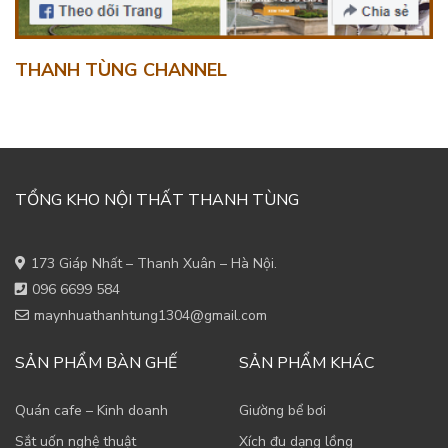
THANH TÙNG CHANNEL
TỔNG KHO NỘI THẤT THANH TÙNG
173 Giáp Nhất – Thanh Xuân – Hà Nội.
096 6699 584
maynhuathanhtung1304@gmail.com
SẢN PHẨM BÀN GHẾ
SẢN PHẨM KHÁC
Quán cafe – Kinh doanh
Giường bể bơi
Sắt uốn nghệ thuật
Xích đu dạng lồng