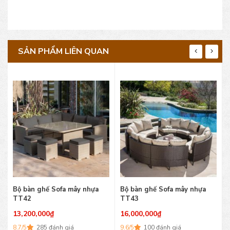
SẢN PHẨM LIÊN QUAN
Bộ bàn ghế Sofa mây nhựa
Bộ bàn ghế Sofa mây nhựa
TT42
TT43
13,200,000
₫
16,000,000
₫
8.7/5
285 đánh giá
9.6/5
100 đánh giá