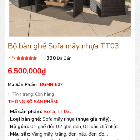
Bộ bàn ghế Sofa mây nhựa TT03
7.5
330
Đã Bán
6,500,000
₫
Mã Sản Phẩm
:
BGMN-507
Tình trạng:
Còn hàng
THÔNG SỐ SẢN PHẨM:
.
Mã sản phẩm:
Sofa TT03.
.
Loại bàn ghế:
Sofa mây nhựa
(nhựa giả mây)
.
.
Bộ gồm:
01 ghế đôi, 02 ghế đơn, 01 bàn chữ nhật.
.
Màu sắc:
Vàng mây, trắng, đen, nâu, đen, đỏ…