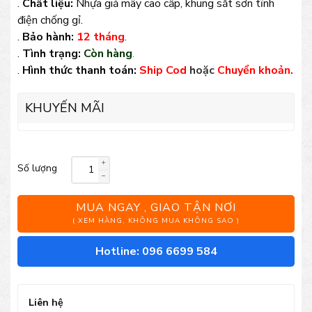
.
Chất liệu:
Nhựa giả mây cao cấp, khung sắt sơn tĩnh
điện chống gỉ.
.
Bảo hành:
12 tháng
.
.
Tình trạng:
Còn hàng
.
.
Hình thức thanh toán:
Ship Cod
hoặc
Chuyển khoản.
KHUYẾN MÃI
Số lượng
Bộ
bàn
MUA NGAY , GIAO TẬN NƠI
ghế
( XEM HÀNG, KHÔNG MUA KHÔNG SAO )
Sofa
Hotline: 096 6699 584
mây
nhựa
Liên hệ