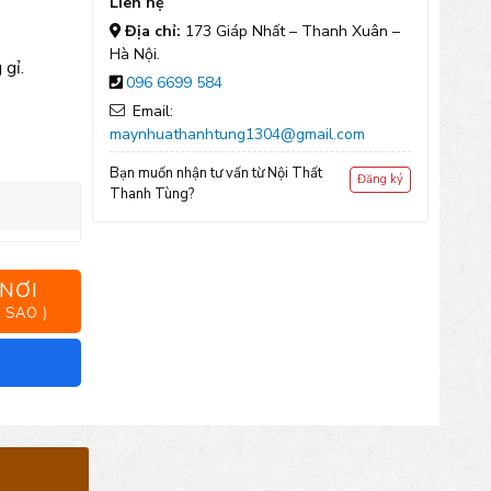
Liên hệ
Địa chỉ:
173 Giáp Nhất – Thanh Xuân –
Hà Nội.
 gỉ.
096 6699 584
Email:
maynhuathanhtung1304@gmail.com
Bạn muốn nhận tư vấn từ Nội Thất
Đăng ký
Thanh Tùng?
 NƠI
 SAO )