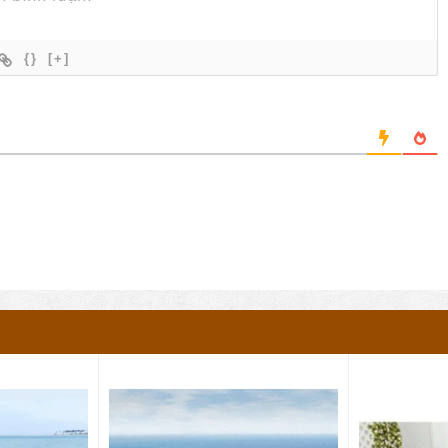
{}
[+]