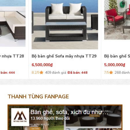
y nhựa TT28
Bộ bàn ghế Sofa mây nhựa TT29
Bộ bàn ghế 
6,500,000
₫
5,000,000
₫
 bán: 444
8.2/5
409 đánh giá
Đã bán: 448
7/5
268 đánh
THANH TÙNG FANPAGE