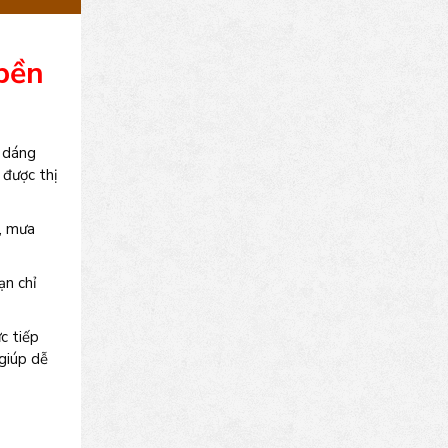
 bền
u dáng
 được thị
g, mưa
ạn chỉ
c tiếp
giúp dễ