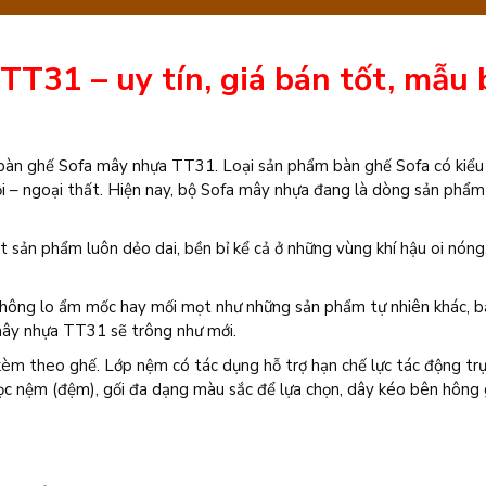
nhựa
TT31
T31 – uy tín, giá bán tốt, mẫu
số
lượng
ộ bàn ghế Sofa mây nhựa TT31. Loại sản phẩm bàn ghế Sofa có kiể
ội – ngoại thất. Hiện nay, bộ Sofa mây nhựa đang là dòng sản phẩm
 sản phẩm luôn dẻo dai, bền bỉ kể cả ở những vùng khí hậu oi nón
không lo ẩm mốc hay mối mọt như những sản phẩm tự nhiên khác, b
mây nhựa TT31 sẽ trông như mới.
èm theo ghế. Lớp nệm có tác dụng hỗ trợ hạn chế lực tác động trự
ọc nệm (đệm), gối đa dạng màu sắc để lựa chọn, dây kéo bên hông 