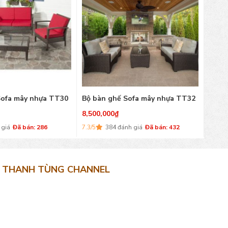
Sofa mây nhựa TT30
Bộ bàn ghế Sofa mây nhựa TT32
Bộ b
8,500,000
₫
10,00
 giá
Đã bán: 286
7.3/5
384 đánh giá
Đã bán: 432
8.6/5
THANH TÙNG CHANNEL