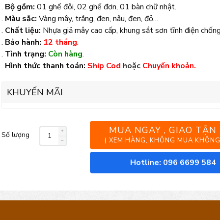
.
Bộ gồm:
01 ghế đôi, 02 ghế đơn, 01 bàn chữ nhật.
.
Màu sắc:
Vàng mây, trắng, đen, nâu, đen, đỏ…
.
Chất liệu:
Nhựa giả mây cao cấp, khung sắt sơn tĩnh điện chống
.
Bảo hành:
12 tháng
.
.
Tình trạng:
Còn hàng
.
.
Hình thức thanh toán:
Ship Cod
hoặc
Chuyển khoản.
KHUYẾN MÃI
MUA NGAY , GIAO TẬN
Số lượng
Bộ
( XEM HÀNG, KHÔNG MUA KHÔNG
bàn
Hotline: 096 6699 584
ghế
Sofa
mây