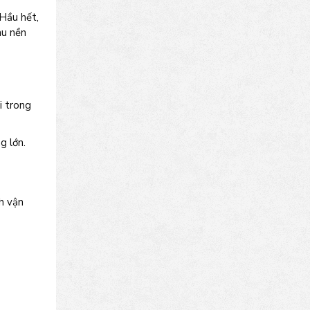
 Hầu hết,
àu nền
i trong
g lớn.
h vận