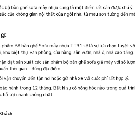
ắc bộ bàn ghế sofa mây nhựa cũng là một điểm rất cần được chú ý.
sắc của không gian nội thất của ngôi nhà, từ màu sơn tường đến m
g:
ản phẩm Bộ bàn ghế Sofa mây nhựa TT31 sẽ là sự lựa chọn tuyệt vờ
i, khu biệt thự, văn phòng, cửa hàng, sân vườn, nhà ở, nhà cao tầng.
hận đặt sản xuất các sản phẩm bộ bàn ghế sofa giả mây với số lượn
uẩn thời gian – đúng địa điểm.
ôi vận chuyển đến tận nơi hoặc gửi nhà xe với cước phí rất hợp lý.
o hành trong 12 tháng. Bất kì sự cố hỏng hóc nào trong quá trìn
ợc hỗ trợ nhanh chóng nhất.
 Khách!