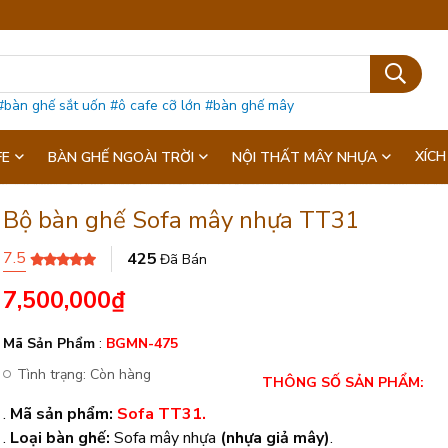
#bàn ghế sắt uốn
#ô cafe cỡ lớn
#bàn ghế mây
XÍCH
FE
BÀN GHẾ NGOÀI TRỜI
NỘI THẤT MÂY NHỰA
Bộ bàn ghế Sofa mây nhựa TT31
7.5
425
Đã Bán
7,500,000
₫
Mã Sản Phẩm
:
BGMN-475
Tình trạng:
Còn hàng
THÔNG SỐ SẢN PHẨM:
.
Mã sản phẩm:
Sofa TT31.
.
Loại bàn ghế:
Sofa mây nhựa
(nhựa giả mây)
.