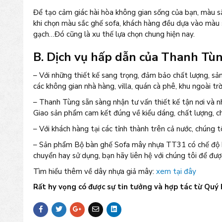
Để tạo cảm giác hài hòa không gian sống của bạn, màu s
khi chọn màu sắc ghế sofa, khách hàng đều dựa vào màu 
gạch…Đó cũng là xu thế lựa chọn chung hiện nay.
B. Dịch vụ hấp dẫn của Thanh Tùn
– Với những thiết kế sang trọng, đảm bảo chất lượng, s
các không gian nhà hàng, villa, quán cà phê, khu ngoài trờ
– Thanh Tùng sẵn sàng nhận tư vấn thiết kế tận nơi và n
Giao sản phẩm cam kết đúng về kiểu dáng, chất lượng, ch
– Với khách hàng tại các tỉnh thành trên cả nước, chúng t
– Sản phẩm Bộ bàn ghế Sofa mây nhựa TT31 có chế độ bả
chuyển hay sử dụng, bạn hãy liên hệ với chúng tôi để đư
Tìm hiểu thêm về dây nhựa giả mây:
xem tại đây
Rất hy vọng có được sự tin tưởng và hợp tác từ Quý