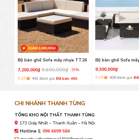
GIẢM 2,400,000đ
TT25
Bộ bàn ghế Sofa mây nhựa TT26
Bộ bàn ghế Sofa mâ
9,600,000
₫
9,300,000
₫
7,200,000
₫
-25%
9.1/5
408 đánh giá
Đã
9.2/5
442 đánh giá
Đã bán: 455
CHI NHÁNH THANH TÙNG
TỔNG KHO NỘI THẤT THANH TÙNG
173 Giáp Nhất – Thanh Xuân – Hà Nội.
Hotline 1:
096 6699 584