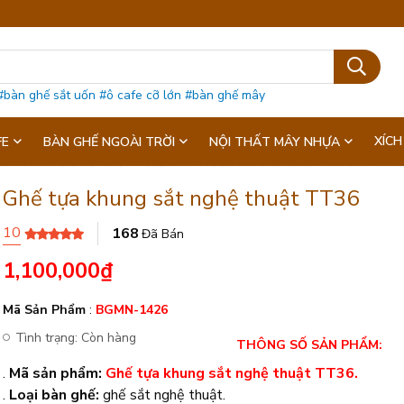
#bàn ghế sắt uốn
#ô cafe cỡ lớn
#bàn ghế mây
XÍCH
FE
BÀN GHẾ NGOÀI TRỜI
NỘI THẤT MÂY NHỰA
Ghế tựa khung sắt nghệ thuật TT36
10
168
Đã Bán
1,100,000
₫
Mã Sản Phẩm
:
BGMN-1426
Tình trạng:
Còn hàng
THÔNG SỐ SẢN PHẨM:
.
Mã sản phẩm:
Ghế tựa khung sắt nghệ thuật TT36.
.
Loại bàn ghế:
ghế sắt nghệ thuật.