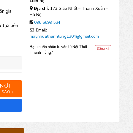
Liên hệ
Địa chỉ:
173 Giáp Nhất – Thanh Xuân –
ốn gia
Hà Nội.
096 6699 584
 tựa liền.
Email:
maynhuathanhtung1304@gmail.com
Bạn muốn nhận tư vấn từ Nội Thất
Đăng ký
Thanh Tùng?
 NƠI
 SAO )