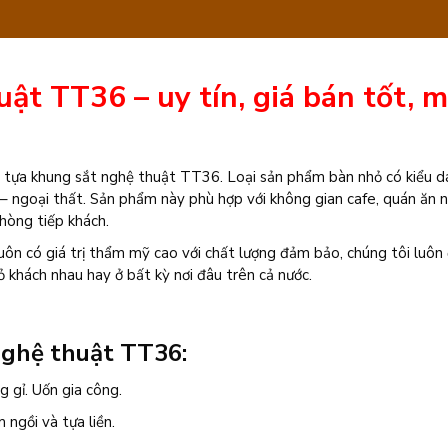
thuật
TT36
ật TT36 – uy tín, giá bán tốt, 
số
lượng
ế tựa khung sắt nghệ thuật TT36. Loại sản phẩm bàn nhỏ có kiểu d
 – ngoại thất. Sản phẩm này phù hợp với không gian cafe, quán ăn 
hòng tiếp khách.
ôn có giá trị thẩm mỹ cao với chất lượng đảm bảo, chúng tôi luôn
 khách nhau hay ở bất kỳ nơi đâu trên cả nước.
nghệ thuật TT36:
 gỉ. Uốn gia công.
ngồi và tựa liền.