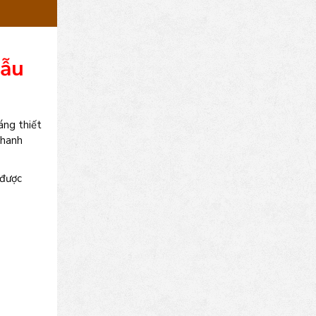
mẫu
áng thiết
nhanh
 được