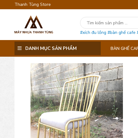
Thanh Tùng Store
#xích đu lồng
#bàn ghế cafe
DANH MỤC SẢN PHẨM
BÀN GHẾ CA