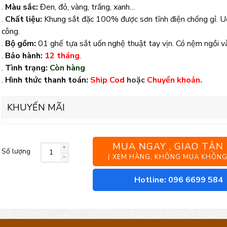
.
Màu sắc:
Đen, đỏ, vàng, trắng, xanh…
.
Chất liệu:
Khung sắt đặc 100% được sơn tĩnh điện chống gỉ. U
công
.
.
Bộ gồm:
01 ghế tựa sắt uốn nghệ thuật tay vịn. Có nệm ngồi và
.
Bảo hành:
12 tháng
.
.
Tình trạng:
Còn hàng
.
.
Hình thức thanh toán:
Ship Cod
hoặc
Chuyển khoản.
KHUYẾN MÃI
MUA NGAY , GIAO TẬN
Số lượng
Ghế
( XEM HÀNG, KHÔNG MUA KHÔNG
tựa
Hotline: 096 6699 584
khung
sắt
nghệ