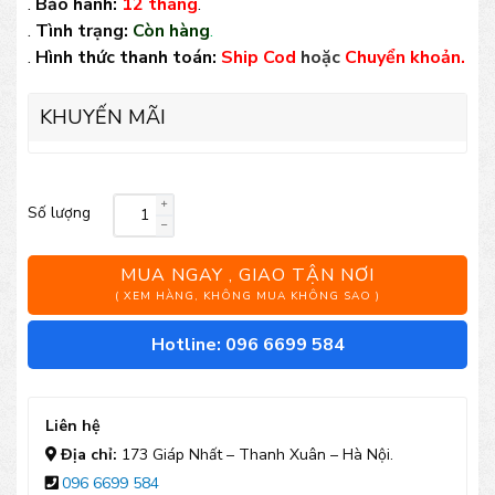
.
Bảo hành:
12 tháng
.
.
Tình trạng:
Còn hàng
.
.
Hình thức thanh toán:
Ship Cod
hoặc
Chuyển khoản.
KHUYẾN MÃI
Số lượng
Giường
bể
MUA NGAY , GIAO TẬN NƠI
bơi
( XEM HÀNG, KHÔNG MUA KHÔNG SAO )
mây
Hotline: 096 6699 584
nhựa
TT20
Liên hệ
số
Địa chỉ:
173 Giáp Nhất – Thanh Xuân – Hà Nội.
096 6699 584
lượng