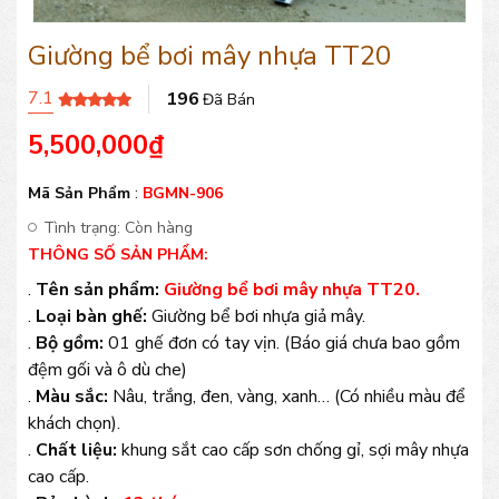
Giường bể bơi mây nhựa TT20
7.1
196
Đã Bán
5,500,000
₫
Mã Sản Phẩm
:
BGMN-906
Tình trạng:
Còn hàng
THÔNG SỐ SẢN PHẨM:
.
Tên sản phẩm:
Giường bể bơi mây nhựa TT20.
.
Loại bàn ghế:
Giường bể bơi nhựa giả mây.
.
Bộ gồm:
01 ghế đơn có tay vịn. (Báo giá chưa bao gồm
đệm gối và ô dù che)
.
Màu sắc:
Nâu, trắng, đen, vàng, xanh… (Có nhiều màu để
khách chọn).
.
Chất liệu:
khung sắt cao cấp sơn chống gỉ, sợi mây nhựa
cao cấp.