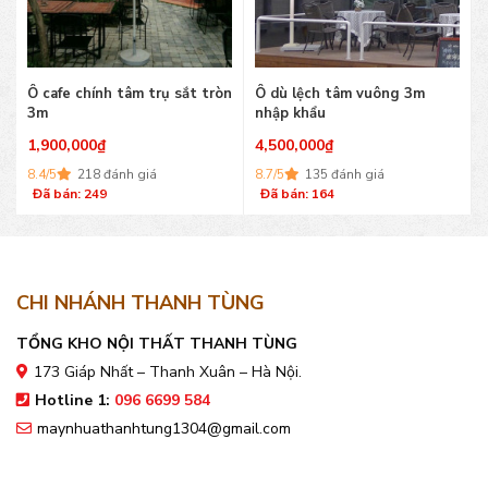
Ô cafe chính tâm trụ sắt tròn
Ô dù lệch tâm vuông 3m
3m
nhập khẩu
1,900,000
₫
4,500,000
₫
8.4/5
218 đánh giá
8.7/5
135 đánh giá
Đã bán: 249
Đã bán: 164
CHI NHÁNH THANH TÙNG
TỔNG KHO NỘI THẤT THANH TÙNG
173 Giáp Nhất – Thanh Xuân – Hà Nội.
Hotline 1:
096 6699 584
maynhuathanhtung1304@gmail.com