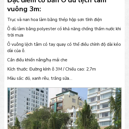
Đặc điểm cơ bản Ô dù lệch tâm
vuông 3m:
Trục và nan hoa làm bằng thép hộp sơn tĩnh điện
Ô dù làm bằng polyester có khả năng chống thấm nước khi
trời mưa
Ô vuông lệch tâm có tay quay có thể điều chỉnh độ dài kéo
dài của ô.
Cần điều khiển nâng/hạ mái che
Kích thước: Đường kính ô 3M / Chiều cao: 2,7m
Màu sắc: đỏ, xanh rêu, trắng sữa…