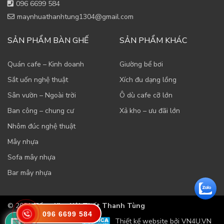
096 6699 584
maynhuathanhtung1304@gmail.com
SẢN PHẨM BÀN GHẾ
SẢN PHẨM KHÁC
Quán cafe – Kinh doanh
Giường bể bơi
Sắt uốn nghệ thuật
Xích đu dạng lồng
Sân vườn – Ngoài trời
Ô dù cafe cỡ lớn
Ban công – chung cư
Xả kho – ưu đãi lớn
Nhôm đúc nghệ thuật
Mây nhựa
Sofa mây nhựa
Bar mây nhựa
© 2021
Tổng Kho Nội Thất Thanh Tùng
096 6699 584
Thiết kế website bởi VN4U.VN