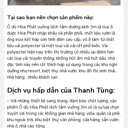
Tại sao bạn nên chọn sản phẩm này:
Ô dù Hòa Phát vuông lệch tâm đường kính 3m là loại ô
được Hòa Phát nhập khẩu và phân phối, chất liệu sườn là
ống inox kết hợp sơn tĩnh điện cao cấp, vỏ ô làm từ chất
liệu vải polyester là một loại vải vải rất phổ biến. Vải
polyester hiện nay trên thị trường có nhiều ưu điểm hơn
các loại vải truyền thống: không hút ẩm mà hút dầu, nhờ
đặc tính này nên rất thích hợp sử dụng trong các khu nghỉ
dưỡng như resort, biệt thự, nhà vườn, khu đô thị sinh thái,
nhà hàng , nhiều khách sạn…
Dịch vụ hấp dẫn của Thanh Tùng:
– Với những thiết kế sang trọng, đảm bảo chất lượng, sản
phẩm Ô dù Hòa Phát lệch tâm vuông 3m sẽ là sự lựa chọn
tuyệt vời trong các không gian nhà hàng, villa, quán cà phê,
khu ngoài trời, khu biệt thự, văn phòng, cửa hàng, sân vườn,
nhà ở, nhà cao tầng.