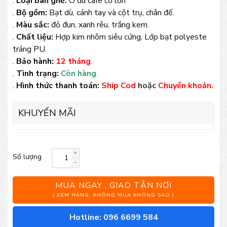
.
Loại bàn ghế:
Ô dù cafe cỡ lớn
.
Bộ gồm:
Bạt dù, cánh tay và cột trụ, chân đế.
.
Màu sắc:
đỏ đun, xanh rêu, trắng kem.
.
Chất liệu:
Hợp kim nhôm siêu cứng, Lớp bạt polyeste
tráng PU.
.
Bảo hành:
12 tháng
.
.
Tình trạng:
Còn hàng
.
.
Hình thức thanh toán:
Ship Cod
hoặc
Chuyển khoản.
KHUYẾN MÃI
Số lượng
Ô
dù
MUA NGAY , GIAO TẬN NƠI
lệch
( XEM HÀNG, KHÔNG MUA KHÔNG SAO )
tâm
Hotline: 096 6699 584