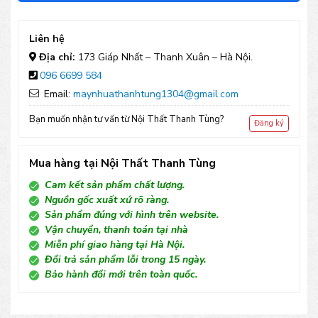
vuông
3m
Liên hệ
số
Địa chỉ:
173 Giáp Nhất – Thanh Xuân – Hà Nội.
096 6699 584
lượng
Email:
maynhuathanhtung1304@gmail.com
Bạn muốn nhận tư vấn từ Nội Thất Thanh Tùng?
Đăng ký
Mua hàng tại Nội Thất Thanh Tùng
Cam kết sản phẩm chất lượng.
Nguồn gốc xuất xứ rõ ràng.
Sản phẩm đúng với hình trên website.
Vận chuyển, thanh toán tại nhà
Miễn phí giao hàng tại Hà Nội.
Đổi trả sản phẩm lỗi trong 15 ngày.
Bảo hành đổi mới trên toàn quốc.