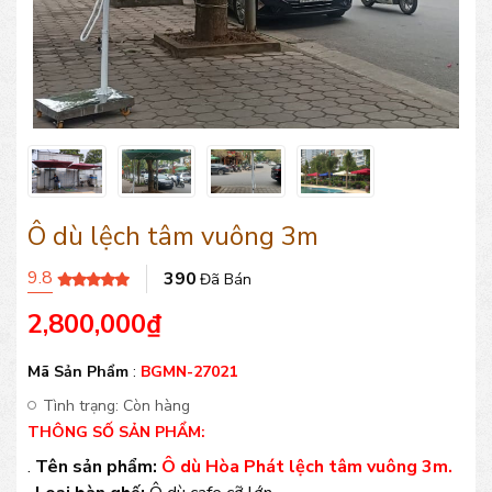
Ô dù lệch tâm vuông 3m
9.8
390
Đã Bán
2,800,000
₫
Mã Sản Phẩm
:
BGMN-27021
Tình trạng:
Còn hàng
THÔNG SỐ SẢN PHẨM:
.
Tên sản phẩm:
Ô dù Hòa Phát lệch tâm vuông 3m.