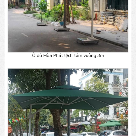
Ô dù Hòa Phát lệch tâm vuông 3m