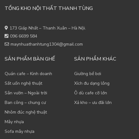
TỔNG KHO NỘI THẤT THANH TÙNG
173 Giáp Nhất – Thanh Xuân – Hà Nội.
096 6699 584
maynhuathanhtung1304@gmail.com
SẢN PHẨM BÀN GHẾ
SẢN PHẨM KHÁC
Quán cafe – Kinh doanh
Giường bể bơi
Sắt uốn nghệ thuật
Xích đu dạng lồng
Sân vườn – Ngoài trời
Ô dù cafe cỡ lớn
Ban công – chung cư
Xả kho – ưu đãi lớn
Nhôm đúc nghệ thuật
Mây nhựa
Sofa mây nhựa