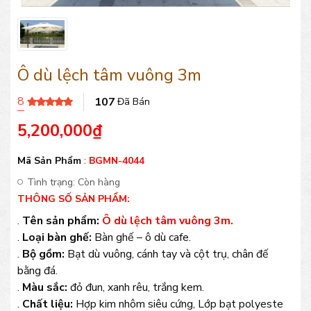
Ô dù lệch tâm vuông 3m
8
107
Đã Bán
5,200,000
₫
Mã Sản Phẩm
:
BGMN-4044
Tình trạng:
Còn hàng
THÔNG SỐ SẢN PHẨM:
.
Tên sản phẩm:
Ô dù lệch tâm vuông 3m.
.
Loại bàn ghế:
Bàn ghế – ô dù cafe.
.
Bộ gồm:
Bạt dù vuông, cánh tay và cột trụ, chân đế
bằng đá.
.
Màu sắc:
đỏ đun, xanh rêu, trắng kem.
.
Chất liệu:
Hợp kim nhôm siêu cứng, Lớp bạt polyeste