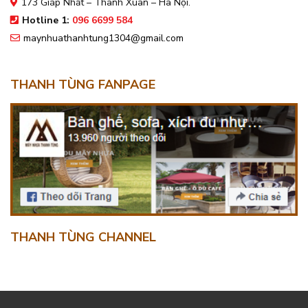
173 Giáp Nhất – Thanh Xuân – Hà Nội.
Hotline 1:
096 6699 584
maynhuathanhtung1304@gmail.com
THANH TÙNG FANPAGE
THANH TÙNG CHANNEL