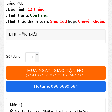
tráng PU.
.
Bảo hành:
12 tháng
.
.
Tình trạng:
Còn hàng
.
.
Hình thức thanh toán:
Ship Cod
hoặc
Chuyển khoản.
KHUYẾN MÃI
Số lượng
Ô
dù
MUA NGAY , GIAO TẬN NƠI
lệch
( XEM HÀNG, KHÔNG MUA KHÔNG SAO )
tâm
Hotline: 096 6699 584
vuông
3m
Liên hệ
số
Địa chỉ:
173 Giáp Nhất – Thanh Xuân – Hà Nội.