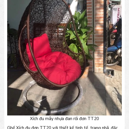
Xích đu mây nhựa đan rối đơn TT20
Ghế Xích đu đơn TT20 với thiết kế tinh tế, trang nhã, đặc