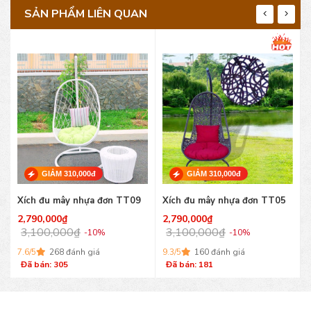
SẢN PHẨM LIÊN QUAN
GIẢM 310,000đ
GIẢM 500,000đ
Xích đu mây nhựa đơn TT05
Xích đu mây nhựa đôi TT29
2,790,000
₫
4,500,000
₫
3,100,000
₫
5,000,000
₫
-10%
-10%
9.3/5
160 đánh giá
8.5/5
455 đánh giá
Đã bán: 181
Đã bán: 477