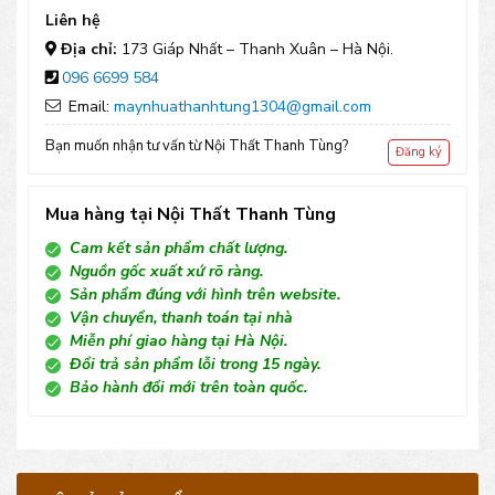
TT20
Liên hệ
số
Địa chỉ:
173 Giáp Nhất – Thanh Xuân – Hà Nội.
096 6699 584
lượng
Email:
maynhuathanhtung1304@gmail.com
Bạn muốn nhận tư vấn từ Nội Thất Thanh Tùng?
Đăng ký
Mua hàng tại Nội Thất Thanh Tùng
Cam kết sản phẩm chất lượng.
Nguồn gốc xuất xứ rõ ràng.
Sản phẩm đúng với hình trên website.
Vận chuyển, thanh toán tại nhà
Miễn phí giao hàng tại Hà Nội.
Đổi trả sản phẩm lỗi trong 15 ngày.
Bảo hành đổi mới trên toàn quốc.