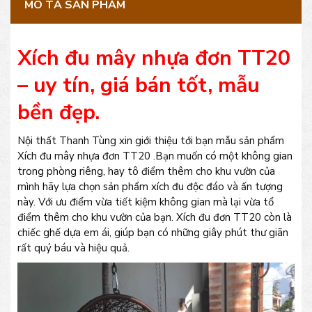
MÔ TẢ SẢN PHẨM
Xích đu mây nhựa đơn TT20
– uy tín, giá bán tốt, mẫu
bền đẹp.
Nội thất Thanh Tùng xin giới thiệu tới bạn mẫu sản phẩm
Xích đu mây nhựa đơn TT20 .Bạn muốn có một không gian
trong phòng riêng, hay tô điểm thêm cho khu vườn của
mình hãy lựa chọn sản phẩm xích đu độc đáo và ấn tượng
này. Với ưu điểm vừa tiết kiệm không gian mà lại vừa tổ
điểm thêm cho khu vườn của bạn. Xích đu đơn TT20 còn là
chiếc ghế dựa em ái, giúp bạn có những giây phút thư giãn
rất quý báu và hiệu quả.