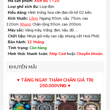
.
Mã sản phẩm:
Xích đu TT20
.
Loại ghế xích đu:
Loại đơn.
.
Kiểu dáng:
Hình trứng, hoa văn đan rối hở 02 bên.
.
Kích thước:
Lồng:
Ngang 90cm, sâu: 75cm, cao
120cm.
Khung:
Chân rộng 90cm, cao 200cm.
.
Màu sắc:
Vàng mây, trắng, đen, nâu, đỏ …
.
Chất liệu:
Nhựa giả mây cao cấp, khung sắt Hoà Phát.
.
Bảo hành:
12 tháng
.
.
Tình trạng:
Còn hàng
.
.
Hình thức thanh toán:
Ship Cod
hoặc
Chuyển khoản.
KHUYẾN MÃI
♥ TẶNG NGAY THẢM CHÂN GIÁ TRỊ
200.000VNĐ
♥