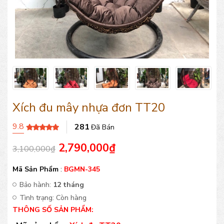
Xích đu mây nhựa đơn TT20
9.8
281
Đã Bán
2,790,000
₫
3,100,000
₫
Mã Sản Phẩm
:
BGMN-345
Bảo hành:
12 tháng
Tình trạng:
Còn hàng
THÔNG SỐ SẢN PHẨM: