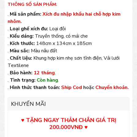
THÔNG SỐ SẢN PHẨM:
.
Mã sản phẩm:
Xích đu nhập khẩu hai chỗ hợp kim
nhôm
.
.
Loại ghế xích đu:
Loại đôi
.
Kiểu dáng:
Truyền thống, có mái che
.
Kích thước:
148cm x 134cm x 185cm
.
Màu sắc:
Màu nâu đất
.
Chất liệu:
Khung hợp kim nhẹ sơn tĩnh điện, Vải lưới
Textilene
.
Bảo hành:
12 tháng
.
.
Tình trạng:
Còn hàng
.
.
Hình thức thanh toán:
Ship Cod
hoặc
Chuyển khoản.
KHUYẾN MÃI
♥ TẶNG NGAY THẢM CHÂN GIÁ TRỊ
200.000VNĐ
♥