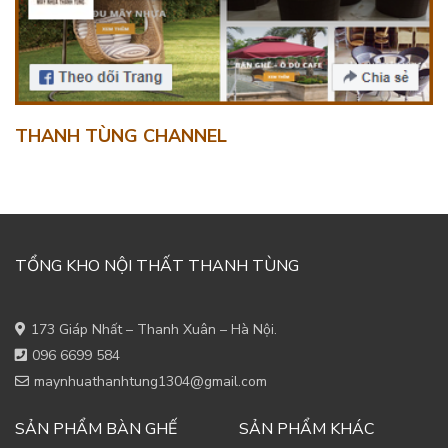
THANH TÙNG CHANNEL
TỔNG KHO NỘI THẤT THANH TÙNG
173 Giáp Nhất – Thanh Xuân – Hà Nội.
096 6699 584
maynhuathanhtung1304@gmail.com
SẢN PHẨM BÀN GHẾ
SẢN PHẨM KHÁC