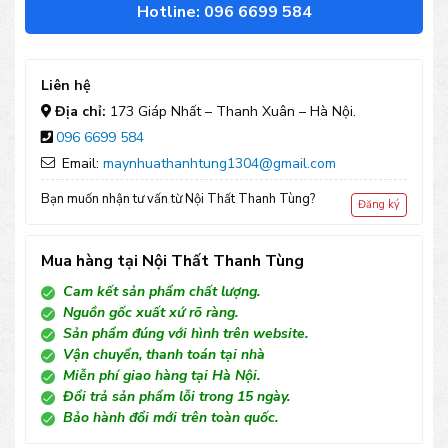
khẩu
Hotline: 096 6699 584
hai
chỗ
Liên hệ
hợp
Địa chỉ:
173 Giáp Nhất – Thanh Xuân – Hà Nội.
096 6699 584
kim
Email:
maynhuathanhtung1304@gmail.com
nhôm
Bạn muốn nhận tư vấn từ Nội Thất Thanh Tùng?
Đăng ký
số
lượng
Mua hàng tại Nội Thất Thanh Tùng
Cam kết sản phẩm chất lượng.
Nguồn gốc xuất xứ rõ ràng.
Sản phẩm đúng với hình trên website.
Vận chuyển, thanh toán tại nhà
Miễn phí giao hàng tại Hà Nội.
Đổi trả sản phẩm lỗi trong 15 ngày.
Bảo hành đổi mới trên toàn quốc.