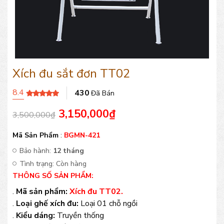
Xích đu sắt đơn TT02
8.4
430
Đã Bán
3,150,000
₫
3,500,000
₫
Mã Sản Phẩm
:
BGMN-421
Bảo hành:
12 tháng
Tình trạng:
Còn hàng
THÔNG SỐ SẢN PHẨM:
.
Mã sản phẩm:
Xích đu TT02.
.
Loại ghế xích đu:
Loại 01 chỗ ngồi
.
Kiểu dáng:
Truyền thống