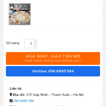
Số lượng
Xích
đu
MUA NGAY , GIAO TẬN NƠI
sắt
( XEM HÀNG, KHÔNG MUA KHÔNG SAO )
đơn
Hotline: 096 6699 584
TT02
số
Liên hệ
lượng
Địa chỉ:
173 Giáp Nhất – Thanh Xuân – Hà Nội.
096 6699 584