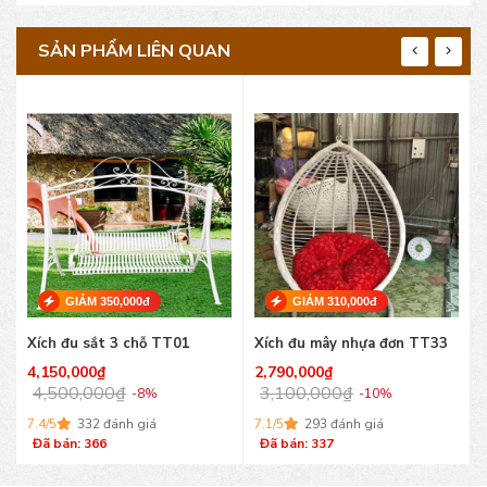
SẢN PHẨM LIÊN QUAN
GIẢM 350,000đ
GIẢM 310,000đ
Xích đu sắt 3 chỗ TT01
Xích đu mây nhựa đơn TT33
4,150,000
₫
2,790,000
₫
4,500,000
₫
3,100,000
₫
-8%
-10%
7.4/5
332 đánh giá
7.1/5
293 đánh giá
Đã bán: 366
Đã bán: 337