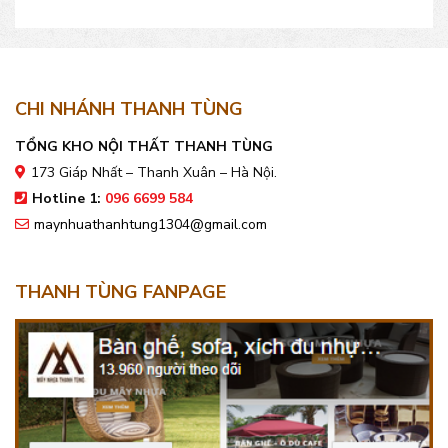
đẹp bền, giá tốt
đẹp, giá bán tốt
CHI NHÁNH THANH TÙNG
TỔNG KHO NỘI THẤT THANH TÙNG
173 Giáp Nhất – Thanh Xuân – Hà Nội.
Hotline 1:
096 6699 584
maynhuathanhtung1304@gmail.com
THANH TÙNG FANPAGE