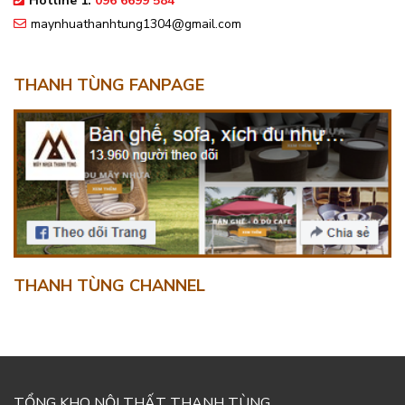
Hotline 1:
096 6699 584
maynhuathanhtung1304@gmail.com
THANH TÙNG FANPAGE
THANH TÙNG CHANNEL
TỔNG KHO NỘI THẤT THANH TÙNG