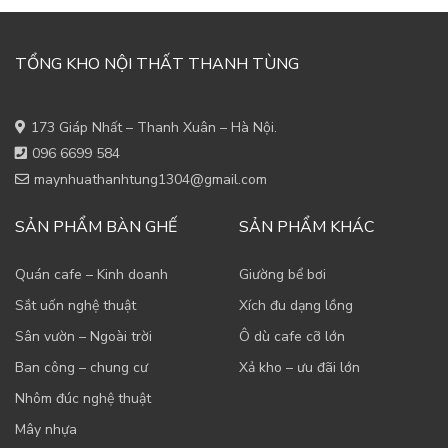
TỔNG KHO NỘI THẤT THANH TÙNG
173 Giáp Nhất – Thanh Xuân – Hà Nội.
096 6699 584
maynhuathanhtung1304@gmail.com
SẢN PHẨM BÀN GHẾ
SẢN PHẨM KHÁC
Quán cafe – Kinh doanh
Giường bể bơi
Sắt uốn nghệ thuật
Xích đu dạng lồng
Sân vườn – Ngoài trời
Ô dù cafe cỡ lớn
Ban công – chung cư
Xả kho – ưu đãi lớn
Nhôm đúc nghệ thuật
Mây nhựa